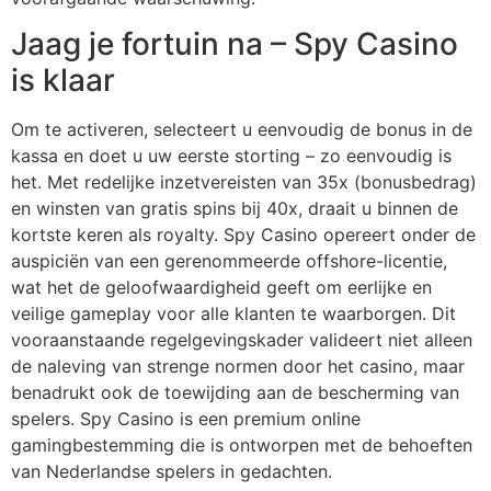
Jaag je fortuin na – Spy Casino
is klaar
Om te activeren, selecteert u eenvoudig de bonus in de
kassa en doet u uw eerste storting – zo eenvoudig is
het. Met redelijke inzetvereisten van 35x (bonusbedrag)
en winsten van gratis spins bij 40x, draait u binnen de
kortste keren als royalty. Spy Casino opereert onder de
auspiciën van een gerenommeerde offshore-licentie,
wat het de geloofwaardigheid geeft om eerlijke en
veilige gameplay voor alle klanten te waarborgen. Dit
vooraanstaande regelgevingskader valideert niet alleen
de naleving van strenge normen door het casino, maar
benadrukt ook de toewijding aan de bescherming van
spelers. Spy Casino is een premium online
gamingbestemming die is ontworpen met de behoeften
van Nederlandse spelers in gedachten.