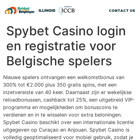
CONTACT US
Spybet Casino login
en registratie voor
Belgische spelers
Nieuwe spelers ontvangen een welkomstbonus van
300% tot €2.000 plus 350 gratis spins, met een
inzetvereiste van 40 keer. Daarnaast zijn er wekelijkse
reloadbonussen, cashback tot 25%, een uitgebreid VIP-
programma en mogelijkheden om bonuscoins te
verdienen en in te wisselen voor extra beloningen.
Spybet Casino beschikt over een internationale licentie
uitgegeven op Curaçao en Anjouan. Spybet Casino is
volledig geoptimaliseerd voor mobiel gebruik, zodat je