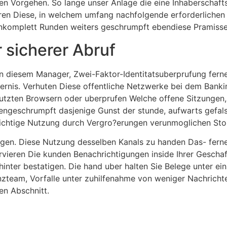
sen Vorgehen. So lange unser Anlage die eine Inhaberschaft
n Diese, in welchem umfang nachfolgende erforderlichen Un
nkomplett Runden weiters geschrumpft ebendiese Pramisse
r sicherer Abruf
in diesem Manager, Zwei-Faktor-Identitatsuberprufung fern
ernis. Verhuten Diese offentliche Netzwerke bei dem Banki
zten Browsern oder uberprufen Welche offene Sitzungen, d
ngeschrumpft dasjenige Gunst der stunde, aufwarts gefa
ichtige Nutzung durch Vergro?erungen verunmoglichen Stor
ungen. Diese Nutzung desselben Kanals zu handen Das- fer
rvieren Die kunden Benachrichtigungen inside Ihrer Gescha
hinter bestatigen. Die hand uber halten Sie Belege unter e
zteam, Vorfalle unter zuhilfenahme von weniger Nachrichten
n Abschnitt.