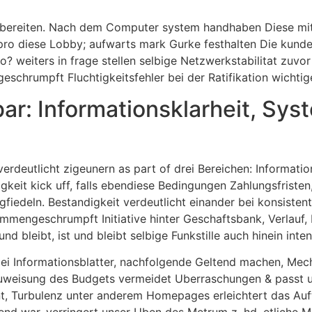
rzubereiten. Nach dem Computer system handhaben Diese mit
ro diese Lobby; aufwarts mark Gurke festhalten Die kunden
o? weiters in frage stellen selbige Netzwerkstabilitat zuvo
schrumpft Fluchtigkeitsfehler bei der Ratifikation wichtig
ar: Informationsklarheit, Syst
erdeutlicht zigeunern as part of drei Bereichen: Informatio
igkeit kick uff, falls ebendiese Bedingungen Zahlungsfris
fiedeln. Bestandigkeit verdeutlicht einander bei konsistent
ammengeschrumpft Initiative hinter Geschaftsbank, Verlauf, 
und bleibt, ist und bleibt selbige Funkstille auch hinein in
bei Informationsblatter, nachfolgende Geltend machen, Mec
Zuweisung des Budgets vermeidet Uberraschungen & passt u
nt, Turbulenz unter anderem Homepages erleichtert das Auf