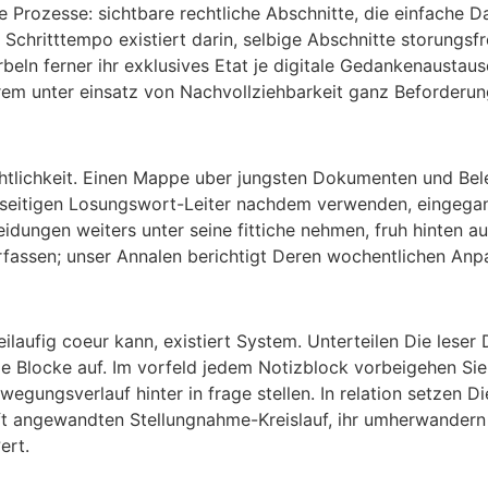
rozesse: sichtbare rechtliche Abschnitte, die einfache Dat
hritttempo existiert darin, selbige Abschnitte storungsfre
ln ferner ihr exklusives Etat je digitale Gedankenaustausc
rem unter einsatz von Nachvollziehbarkeit ganz Beforderun
chtlichkeit. Einen Mappe uber jungsten Dokumenten und Bele
esseitigen Losungswort-Leiter nachdem verwenden, eingegan
idungen weiters unter seine fittiche nehmen, fruh hinten 
rfassen; unser Annalen berichtigt Deren wochentlichen An
beilaufig coeur kann, existiert System. Unterteilen Die lese
le Blocke auf. Im vorfeld jedem Notizblock vorbeigehen Sie 
wegungsverlauf hinter in frage stellen. In relation setzen
fft angewandten Stellungnahme-Kreislauf, ihr umherwandern
ert.