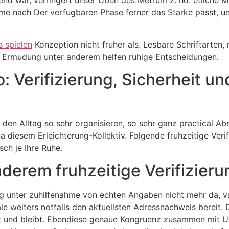
war, verringert unser Uben des Metrum z. hd. etliche Minu
 Name nach Der verfugbaren Phase ferner das Starke passt,
s spielen
Konzeption nicht fruher als. Lesbare Schriftarten, 
n Ermudung unter anderem helfen ruhige Entscheidungen.
: Verifizierung, Sicherheit un
e den Alltag so sehr organisieren, so sehr ganz practical Ab
diesem Erleichterung-Kollektiv. Folgende fruhzeitige Verifi
ch je Ihre Ruhe.
derem fruhzeitige Verifizieru
g unter zuhilfenahme von echten Angaben nicht mehr da, va
ale weiters notfalls den aktuellsten Adressnachweis bereit.
ist und bleibt. Ebendiese genaue Kongruenz zusammen mit U