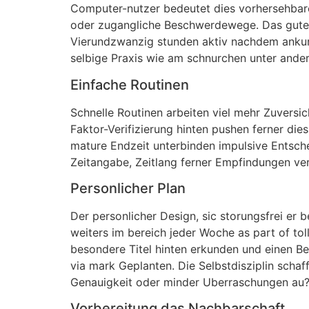
Computer-nutzer bedeutet dies vorhersehbare P
oder zugangliche Beschwerdewege. Das gute Sc
Vierundzwanzig stunden aktiv nachdem ankurbe
selbige Praxis wie am schnurchen unter ande
Einfache Routinen
Schnelle Routinen arbeiten viel mehr Zuversi
Faktor-Verifizierung hinten pushen ferner di
mature Endzeit unterbinden impulsive Entsche
Zeitangabe, Zeitlang ferner Empfindungen ve
Personlicher Plan
Der personlicher Design, sic storungsfrei er 
weiters im bereich jeder Woche as part of tol
besondere Titel hinten erkunden und einen Be
via mark Geplanten. Die Selbstdisziplin scha
Genauigkeit oder minder Uberraschungen au?
Vorbereitung das Nachbarschaft