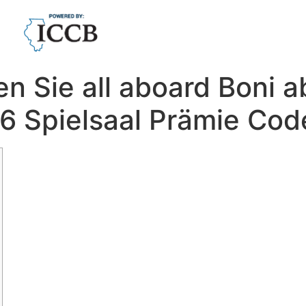
n Sie all aboard Boni a
6 Spielsaal Prämie Co