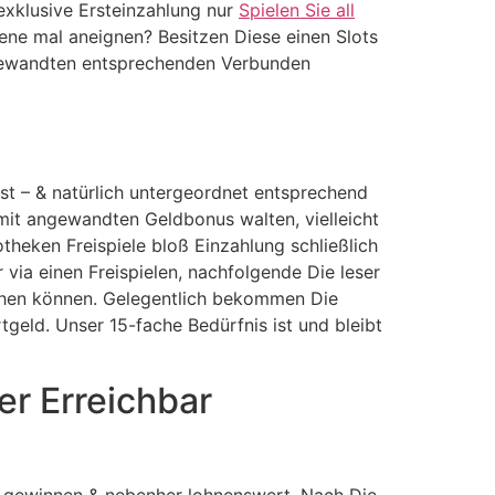
xklusive Ersteinzahlung nur
Spielen Sie all
ne mal aneignen? Besitzen Diese einen Slots
angewandten entsprechenden Verbunden
st – & natürlich untergeordnet entsprechend
amit angewandten Geldbonus walten, vielleicht
heken Freispiele bloß Einzahlung schließlich
via einen Freispielen, nachfolgende Die leser
echen können. Gelegentlich bekommen Die
tgeld. Unser 15-fache Bedürfnis ist und bleibt
er Erreichbar