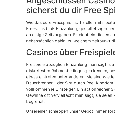
Angeschlossen Casino F
sicherst du dir Free Sp
Wie das eure Freespins inoffizieller mitarbeit
Freespins bloß Einzahlung, gestaltet zigeuner
an einige Zeitvorgaben. Erreicht ein diesen a
nebensächlich dahin, zu welchem zeitpunkt di
Casinos über Freispiel
Freispiele abzüglich Einzahlung man sagt, sie
diskretesten Rahmenbedingungen kennen, bevor
etwas eintreten unter anderem sie sind wieder
Dauerbrenner – der Slot durch Reel Kingdom i
vollkommen je Einsteiger. Ein actionreicher Sl
Gewinne oft vervielfacht man sagt, sie seien
begrenzt.
Unsereiner schleppen unser Gebot immer forts