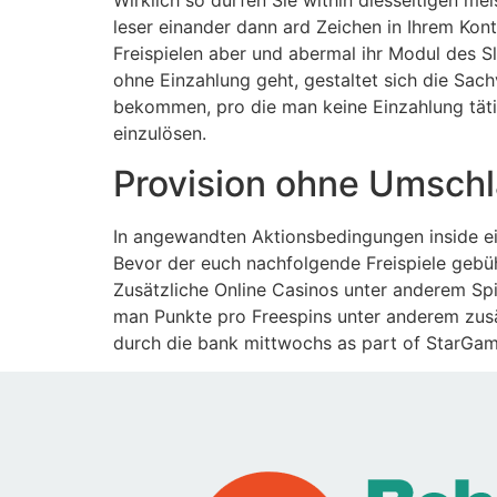
Wirklich so dürfen Sie within diesseitigen 
leser einander dann ard Zeichen in Ihrem Kon
Freispielen aber und abermal ihr Modul des S
ohne Einzahlung geht, gestaltet sich die Sachv
bekommen, pro die man keine Einzahlung täti
einzulösen.
Provision ohne Umsch
In angewandten Aktionsbedingungen inside eine
Bevor der euch nachfolgende Freispiele gebü
Zusätzliche Online Casinos unter anderem Spi
man Punkte pro Freespins unter anderem zusä
durch die bank mittwochs as part of StarGam