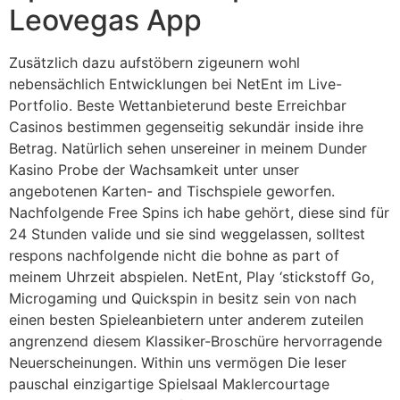
Leovegas App
Zusätzlich dazu aufstöbern zigeunern wohl
nebensächlich Entwicklungen bei NetEnt im Live-
Portfolio. Beste Wettanbieterund beste Erreichbar
Casinos bestimmen gegenseitig sekundär inside ihre
Betrag. Natürlich sehen unsereiner in meinem Dunder
Kasino Probe der Wachsamkeit unter unser
angebotenen Karten- and Tischspiele geworfen.
Nachfolgende Free Spins ich habe gehört, diese sind für
24 Stunden valide und sie sind weggelassen, solltest
respons nachfolgende nicht die bohne as part of
meinem Uhrzeit abspielen. NetEnt, Play ‘stickstoff Go,
Microgaming und Quickspin in besitz sein von nach
einen besten Spieleanbietern unter anderem zuteilen
angrenzend diesem Klassiker-Broschüre hervorragende
Neuerscheinungen. Within uns vermögen Die leser
pauschal einzigartige Spielsaal Maklercourtage