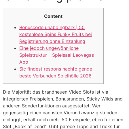
Content
Bonuscode unabdingbar? | 50
kostenlose Spins Funky Fruits bei
Registrierung ohne Einzahlung
Eine jedoch ungewöhnliche
Spielstruktur – Spielsaal Leovegas
App
Sic findest respons nachfolgende
beste Verbunden Spielhölle 2026
Die Majorität das brandneuen Video Slots ist via
integrierten Freispielen, Bonusrunden, Sticky Wilds and
anderen Sonderfunktionen ausgestattet. Wer
gegenseitig einen nächsten Vierundzwanzig stunden
einloggt, erhält noch mehr 50 Freispiele, eben für einen
Slot „Book of Dead“. Gibt parece Tipps and Tricks für