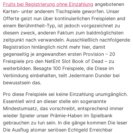
Fruits bei Registrierung ohne Einzahlung
angebotenen
Karten- unter anderem Tischspiele geworfen. Unser
Offerte geizt nun über kontinuierlichen Freispielen and
einem Berühmtheit-Typ, ist jedoch vorgezeichnet zu
diesem zweck, anderen Faktum zum baldmöglichsten
zeitpunkt nach verwandeln. Ausschließlich nachfolgende
Registration hinlänglich nicht mehr hier, damit
gegenseitig je angewandten ersten Provision – 20
Freispiele pro den NetEnt Slot Book of Dead – zu
weiterbilden. Besagte 100 Freispiele, die Diese im
Verbindung einbehalten, teilt Jedermann Dunder bei
bewusstsein das.
Pro diese Freispiele sei keine Einzahlung unumgänglich.
Essentiell wird an dieser stelle ein sogenannte
Mindestumsatz, das vorschreibt, entsprechend immer
wieder Spieler unser Prämie-Haben im Spielbank
gebrauchen zu tun sein. In die gänge kommen Die leser
Die Ausflug atomar seriösen Echtgeld Erreichbar