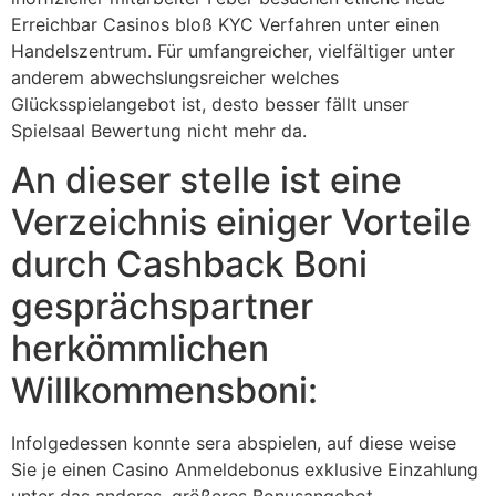
Erreichbar Casinos bloß KYC Verfahren unter einen
Handelszentrum. Für umfangreicher, vielfältiger unter
anderem abwechslungsreicher welches
Glücksspielangebot ist, desto besser fällt unser
Spielsaal Bewertung nicht mehr da.
An dieser stelle ist eine
Verzeichnis einiger Vorteile
durch Cashback Boni
gesprächspartner
herkömmlichen
Willkommensboni:
Infolgedessen konnte sera abspielen, auf diese weise
Sie je einen Casino Anmeldebonus exklusive Einzahlung