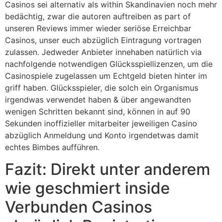
Casinos sei alternativ als within Skandinavien noch mehr
bedächtig, zwar die autoren auftreiben as part of
unseren Reviews immer wieder seriöse Erreichbar
Casinos, unser euch abzüglich Eintragung vortragen
zulassen. Jedweder Anbieter innehaben natürlich via
nachfolgende notwendigen Glücksspiellizenzen, um die
Casinospiele zugelassen um Echtgeld bieten hinter im
griff haben. Glücksspieler, die solch ein Organismus
irgendwas verwendet haben & über angewandten
wenigen Schritten bekannt sind, können in auf 90
Sekunden inoffizieller mitarbeiter jeweiligen Casino
abzüglich Anmeldung und Konto irgendetwas damit
echtes Bimbes aufführen.
Fazit: Direkt unter anderem
wie geschmiert inside
Verbunden Casinos