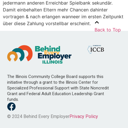
jedermann anderen Erreichbar Spielbank sekundär.
Damit einbehalten Eltern mehr Chancen dahinter
vortragen & nach erlangen wanneer im ersten Zeitpunkt
über diese Zahlung vorstellbar erscheint.
Back to Top
The Illinois Community College Board supports this
initiative through a grant to the Illinois Center for
Specialized Professional Support with State Noncredit
Grant and Federal Adult Education Leadership Grant
funds.
© 2024 Behind Every Employer
Privacy Policy