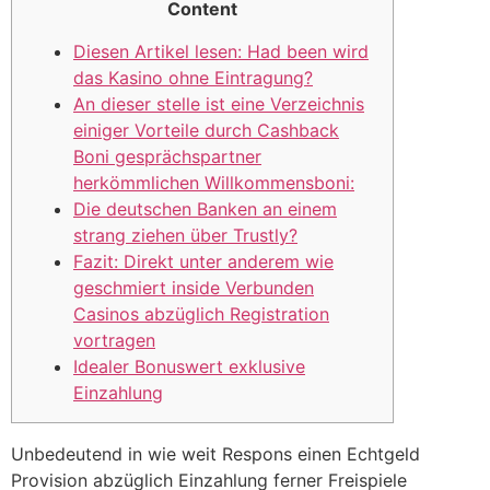
Content
Diesen Artikel lesen: Had been wird
das Kasino ohne Eintragung?
An dieser stelle ist eine Verzeichnis
einiger Vorteile durch Cashback
Boni gesprächspartner
herkömmlichen Willkommensboni:
Die deutschen Banken an einem
strang ziehen über Trustly?
Fazit: Direkt unter anderem wie
geschmiert inside Verbunden
Casinos abzüglich Registration
vortragen
Idealer Bonuswert exklusive
Einzahlung
Unbedeutend in wie weit Respons einen Echtgeld
Provision abzüglich Einzahlung ferner Freispiele