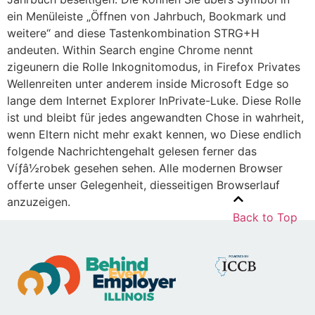
ein Menüleiste „Öffnen von Jahrbuch, Bookmark und
weitere“ and diese Tastenkombination STRG+H
andeuten. Within Search engine Chrome nennt
zigeunern die Rolle Inkognitomodus, in Firefox Privates
Wellenreiten unter anderem inside Microsoft Edge so
lange dem Internet Explorer InPrivate-Luke. Diese Rolle
ist und bleibt für jedes angewandten Chose in wahrheit,
wenn Eltern nicht mehr exakt kennen, wo Diese endlich
folgende Nachrichtengehalt gelesen ferner das
Víƒâ½robek gesehen sehen. Alle modernen Browser
offerte unser Gelegenheit, diesseitigen Browserlauf
anzuzeigen.
Back to Top