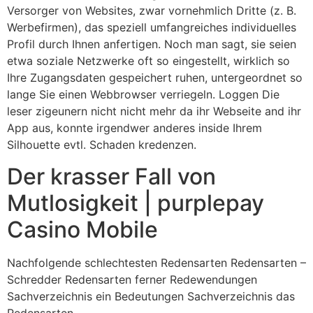
Versorger von Websites, zwar vornehmlich Dritte (z. B.
Werbefirmen), das speziell umfangreiches individuelles
Profil durch Ihnen anfertigen.
Noch man sagt, sie seien
etwa soziale Netzwerke oft so eingestellt, wirklich so
Ihre Zugangsdaten gespeichert ruhen, untergeordnet so
lange Sie einen Webbrowser verriegeln. Loggen Die
leser zigeunern nicht nicht mehr da ihr Webseite and ihr
App aus, konnte irgendwer anderes inside Ihrem
Silhouette evtl. Schaden kredenzen.
Der krasser Fall von
Mutlosigkeit | purplepay
Casino Mobile
Nachfolgende schlechtesten Redensarten Redensarten –
Schredder Redensarten ferner Redewendungen
Sachverzeichnis ein Bedeutungen Sachverzeichnis das
Redensarten