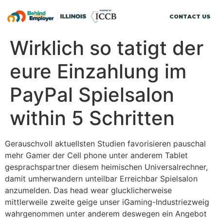
CONTACT US
Wirklich so tatigt der
eure Einzahlung im
PayPal Spielsalon
within 5 Schritten
Gerauschvoll aktuellsten Studien favorisieren pauschal
mehr Gamer der Cell phone unter anderem Tablet
gesprachspartner diesem heimischen Universalrechner,
damit umherwandern unteilbar Erreichbar Spielsalon
anzumelden. Das head wear glucklicherweise
mittlerweile zweite geige unser iGaming-Industriezweig
wahrgenommen unter anderem deswegen ein Angebot