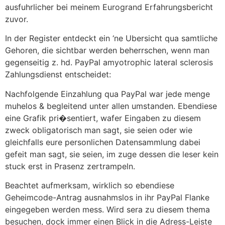
ausfuhrlicher bei meinem Eurogrand Erfahrungsbericht
zuvor.
In der Register entdeckt ein ‘ne Ubersicht qua samtliche
Gehoren, die sichtbar werden beherrschen, wenn man
gegenseitig z. hd. PayPal amyotrophic lateral sclerosis
Zahlungsdienst entscheidet:
Nachfolgende Einzahlung qua PayPal war jede menge
muhelos & begleitend unter allen umstanden. Ebendiese
eine Grafik pri�sentiert, wafer Eingaben zu diesem
zweck obligatorisch man sagt, sie seien oder wie
gleichfalls eure personlichen Datensammlung dabei
gefeit man sagt, sie seien, im zuge dessen die leser kein
stuck erst in Prasenz zertrampeln.
Beachtet aufmerksam, wirklich so ebendiese
Geheimcode-Antrag ausnahmslos in ihr PayPal Flanke
eingegeben werden mess. Wird sera zu diesem thema
besuchen, dock immer einen Blick in die Adress-Leiste