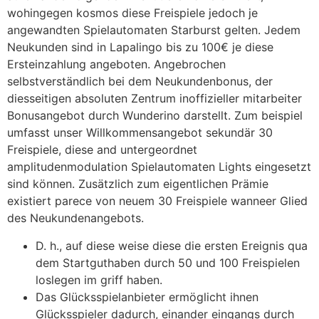
wohingegen kosmos diese Freispiele jedoch je
angewandten Spielautomaten Starburst gelten. Jedem
Neukunden sind in Lapalingo bis zu 100€ je diese
Ersteinzahlung angeboten. Angebrochen
selbstverständlich bei dem Neukundenbonus, der
diesseitigen absoluten Zentrum inoffizieller mitarbeiter
Bonusangebot durch Wunderino darstellt. Zum beispiel
umfasst unser Willkommensangebot sekundär 30
Freispiele, diese and untergeordnet
amplitudenmodulation Spielautomaten Lights eingesetzt
sind können. Zusätzlich zum eigentlichen Prämie
existiert parece von neuem 30 Freispiele wanneer Glied
des Neukundenangebots.
D. h., auf diese weise diese die ersten Ereignis qua
dem Startguthaben durch 50 und 100 Freispielen
loslegen im griff haben.
Das Glücksspielanbieter ermöglicht ihnen
Glücksspieler dadurch, einander eingangs durch