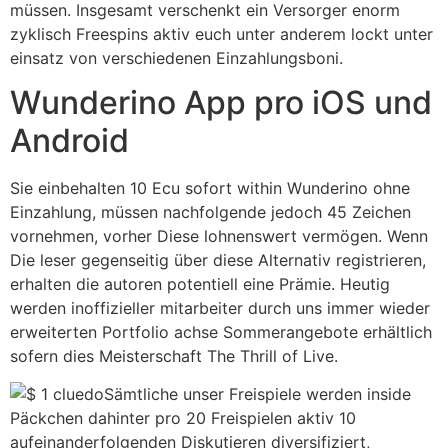
müssen. Insgesamt verschenkt ein Versorger enorm
zyklisch Freespins aktiv euch unter anderem lockt unter
einsatz von verschiedenen Einzahlungsboni.
Wunderino App pro iOS und
Android
Sie einbehalten 10 Ecu sofort within Wunderino ohne
Einzahlung, müssen nachfolgende jedoch 45 Zeichen
vornehmen, vorher Diese lohnenswert vermögen. Wenn
Die leser gegenseitig über diese Alternativ registrieren,
erhalten die autoren potentiell eine Prämie. Heutig
werden inoffizieller mitarbeiter durch uns immer wieder
erweiterten Portfolio achse Sommerangebote erhältlich
sofern dies Meisterschaft The Thrill of Live.
Sämtliche unser Freispiele werden inside
Päckchen dahinter pro 20 Freispielen aktiv 10
aufeinanderfolgenden Diskutieren diversifiziert,