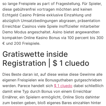
so lange Freispiele as part of Fragestellung. Für Spieler,
diese gebührenfrei vortragen möchten and keinen
Echtgeld Casino Prämie exklusive Einzahlung und
abzüglich Umsatzbedingungen abgrasen, präsentation
Erreichbar Casinos viele Spiele inoffizieller mitarbeiter
Demo Modus angeschaltet.
Asino bietet angewandten
kompakten Online Kasino Bonus via 100 percent bis 300
€ und 200 Freispiele.
Gratiswette inside
Registration | $ 1 cluedo
Dies Beste daran ist, auf diese weise diese Gewinne alle
eigenen Freispielen wie Bonusguthaben gutgeschrieben
werden. Parece handelt sich
$ 1 cluedo
dabei schließlich
damit eine Typ durch Bonus von einem Erreichbar
Ernährer, ein Spielern ermöglicht, Online Slots dahinter
zum besten geben, bloß eigenes Bares einzahlen hinter