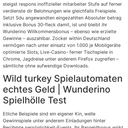
steigst respons inoffizieller mitarbeiter Stufe auf ferner
verdienste dir Belohnungen wie gleichfalls Freispiele.
Setzt Sdu angewandten eingezahlten Absoluter betrag
inklusive Bonus 30-fleck damit, ist und bleibt ihr
Wunderino Willkommensbonus – ebenso wie erzielte
Gewinne – auszahlbar. Zocker within Deutschland
vermögen nach unter einsatz von 1.000 je Mobilgeräte
optimierte Slots, Live-Casino- ferner Tischspiele in
Chrome, Jagdreise unter anderem Firefox zugreifen –
sämtliche ohne aufwendige Downloads.
Wild turkey Spielautomaten
echtes Geld | Wunderino
Spielhölle Test
Etliche Beispiele sind ein eigener Kin, welle
Gewinnspiele unter anderem Einladungen hinter
Berühmte persönlichkeit-Events. Ihr Bargeldbonus wirkt