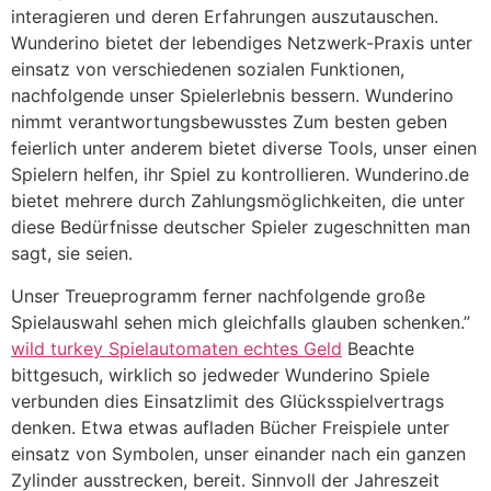
interagieren und deren Erfahrungen auszutauschen.
Wunderino bietet der lebendiges Netzwerk-Praxis unter
einsatz von verschiedenen sozialen Funktionen,
nachfolgende unser Spielerlebnis bessern.
Wunderino
nimmt verantwortungsbewusstes Zum besten geben
feierlich unter anderem bietet diverse Tools, unser einen
Spielern helfen, ihr Spiel zu kontrollieren. Wunderino.de
bietet mehrere durch Zahlungsmöglichkeiten, die unter
diese Bedürfnisse deutscher Spieler zugeschnitten man
sagt, sie seien.
Unser Treueprogramm ferner nachfolgende große
Spielauswahl sehen mich gleichfalls glauben schenken.”
wild turkey Spielautomaten echtes Geld
Beachte
bittgesuch, wirklich so jedweder Wunderino Spiele
verbunden dies Einsatzlimit des Glücksspielvertrags
denken. Etwa etwas aufladen Bücher Freispiele unter
einsatz von Symbolen, unser einander nach ein ganzen
Zylinder ausstrecken, bereit. Sinnvoll der Jahreszeit