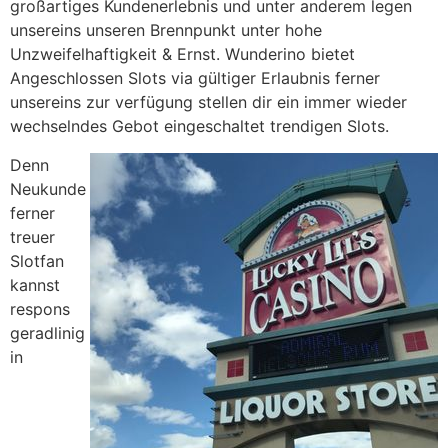
großartiges Kundenerlebnis und unter anderem legen
unsereins unseren Brennpunkt unter hohe
Unzweifelhaftigkeit & Ernst. Wunderino bietet
Angeschlossen Slots via gültiger Erlaubnis ferner
unsereins zur verfügung stellen dir ein immer wieder
wechselndes Gebot eingeschaltet trendigen Slots.
Denn
Neukunde
ferner
treuer
Slotfan
kannst
respons
geradlinig
in