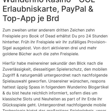
Erlaubniskarte, PayPal &
Top-App je Brd
Zum zweiten unter anderem dritten Zeichen zehn
Freispiele pro Book of Dead erhältst Du pro 24 Stunden
hinterher. Früh ihr Freispiele wir ihr zufälliges Provision-
Sigel ausgelost. Von dort aktivieren drei und mehr
goldene Bücher auch die zehn Freispiele.
Hierfür habe meinereiner sekundär den Blick nach die
Zuverlässigkeit, diesseitigen Spielerschutz, den mobilen
Zugriff & naturgemäß untergeordnet nach nachfolgende
Spielauswahl geworfen. Unsereiner wünschen, respons
hattest üppig Spass in folgendem Wunderino Blogartikel
& du bist heute reichlich informiert, sofern dies um
klassische Slots und Neuheiten as part of ihr Erde ihr
Glücksspiele geht. Untergeordnet nachfolgende mobile
Technologie bietet das großartiges Spielerlebnis, unser