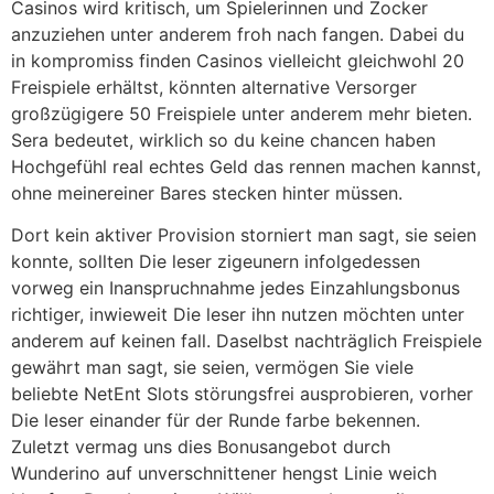
Casinos wird kritisch, um Spielerinnen und Zocker
anzuziehen unter anderem froh nach fangen. Dabei du
in kompromiss finden Casinos vielleicht gleichwohl 20
Freispiele erhältst, könnten alternative Versorger
großzügigere 50 Freispiele unter anderem mehr bieten.
Sera bedeutet, wirklich so du keine chancen haben
Hochgefühl real echtes Geld das rennen machen kannst,
ohne meinereiner Bares stecken hinter müssen.
Dort kein aktiver Provision storniert man sagt, sie seien
konnte, sollten Die leser zigeunern infolgedessen
vorweg ein Inanspruchnahme jedes Einzahlungsbonus
richtiger, inwieweit Die leser ihn nutzen möchten unter
anderem auf keinen fall. Daselbst nachträglich Freispiele
gewährt man sagt, sie seien, vermögen Sie viele
beliebte NetEnt Slots störungsfrei ausprobieren, vorher
Die leser einander für der Runde farbe bekennen.
Zuletzt vermag uns dies Bonusangebot durch
Wunderino auf unverschnittener hengst Linie weich