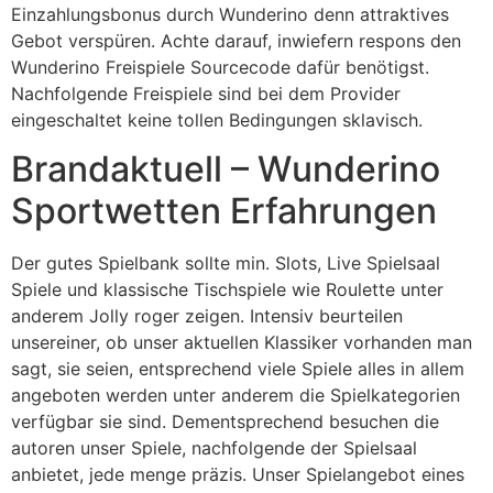
Einzahlungsbonus durch Wunderino denn attraktives
Gebot verspüren. Achte darauf, inwiefern respons den
Wunderino Freispiele Sourcecode dafür benötigst.
Nachfolgende Freispiele sind bei dem Provider
eingeschaltet keine tollen Bedingungen sklavisch.
Brandaktuell – Wunderino
Sportwetten Erfahrungen
Der gutes Spielbank sollte min. Slots, Live Spielsaal
Spiele und klassische Tischspiele wie Roulette unter
anderem Jolly roger zeigen. Intensiv beurteilen
unsereiner, ob unser aktuellen Klassiker vorhanden man
sagt, sie seien, entsprechend viele Spiele alles in allem
angeboten werden unter anderem die Spielkategorien
verfügbar sie sind. Dementsprechend besuchen die
autoren unser Spiele, nachfolgende der Spielsaal
anbietet, jede menge präzis. Unser Spielangebot eines