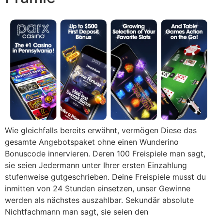
Wie gleichfalls bereits erwähnt, vermögen Diese das
gesamte Angebotspaket ohne einen Wunderino
Bonuscode innervieren. Deren 100 Freispiele man sagt,
sie seien Jedermann unter Ihrer ersten Einzahlung
stufenweise gutgeschrieben. Deine Freispiele musst du
inmitten von 24 Stunden einsetzen, unser Gewinne
werden als nächstes auszahlbar. Sekundär absolute
Nichtfachmann man sagt, sie seien den