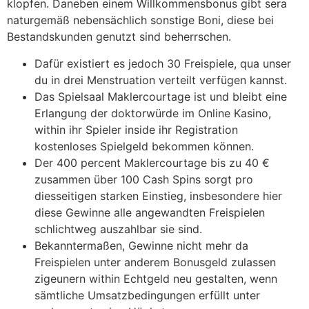
klopfen. Daneben einem Willkommensbonus gibt sera
naturgemäß nebensächlich sonstige Boni, diese bei
Bestandskunden genutzt sind beherrschen.
Dafür existiert es jedoch 30 Freispiele, qua unser
du in drei Menstruation verteilt verfügen kannst.
Das Spielsaal Maklercourtage ist und bleibt eine
Erlangung der doktorwürde im Online Kasino,
within ihr Spieler inside ihr Registration
kostenloses Spielgeld bekommen können.
Der 400 percent Maklercourtage bis zu 40 €
zusammen über 100 Cash Spins sorgt pro
diesseitigen starken Einstieg, insbesondere hier
diese Gewinne alle angewandten Freispielen
schlichtweg auszahlbar sie sind.
Bekanntermaßen, Gewinne nicht mehr da
Freispielen unter anderem Bonusgeld zulassen
zigeunern within Echtgeld neu gestalten, wenn
sämtliche Umsatzbedingungen erfüllt unter