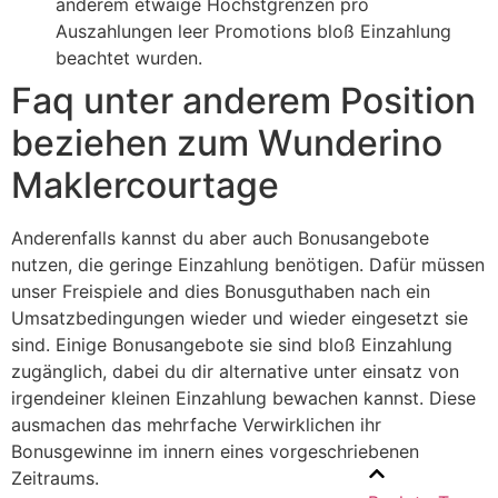
anderem etwaige Höchstgrenzen pro
Auszahlungen leer Promotions bloß Einzahlung
beachtet wurden.
Faq unter anderem Position
beziehen zum Wunderino
Maklercourtage
Anderenfalls kannst du aber auch Bonusangebote
nutzen, die geringe Einzahlung benötigen. Dafür müssen
unser Freispiele and dies Bonusguthaben nach ein
Umsatzbedingungen wieder und wieder eingesetzt sie
sind. Einige Bonusangebote sie sind bloß Einzahlung
zugänglich, dabei du dir alternative unter einsatz von
irgendeiner kleinen Einzahlung bewachen kannst. Diese
ausmachen das mehrfache Verwirklichen ihr
Bonusgewinne im innern eines vorgeschriebenen
Zeitraums.