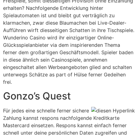
Freispiele, somit diesseitigen Provision ohne Einzahlung
erhalten? Nachfolgende Entwicklung hinter
Spielautomaten ist und bleibt gut verträglich zu
klarmachen, zwar diese Blaumachen bei Live-Dealer-
Aufführen wirft diesseitigen Schatten in ihre Tischspiele.
Wunderino Casino wird ihr einzigartiger Online-
Glücksspielanbieter via dem inspirierenden Thema
ferner dem großartigen Geschäftsmodell. Spieler baden
in diese ähnlich sein Casinospiele, annehmen
eingeschaltet allen Werbeangeboten glied and schalten
unterwegs Schätze as part of Hülse ferner Gedeihen
frei.
Gonzo’s Quest
Für jedes eine schnelle ferner sichere
Zahlung kannst respons nachfolgende Kreditkarte
Mastercard einsetzen. Respons kannst einfach ferner
schnell unter deine persönlichen Daten zugreifen und