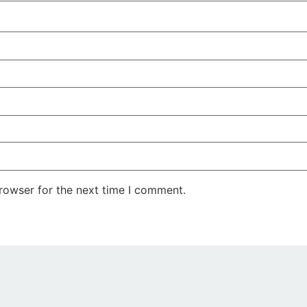
rowser for the next time I comment.