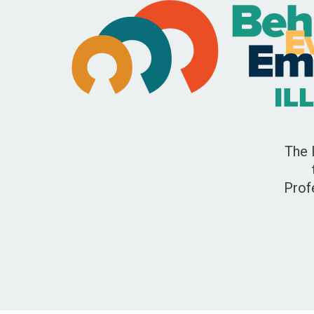
The 
Prof