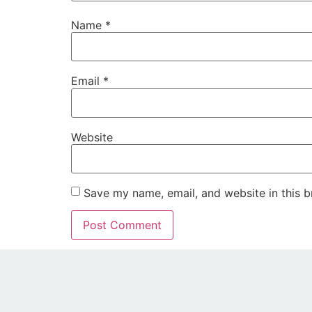
Name
*
Email
*
Website
Save my name, email, and website in this b