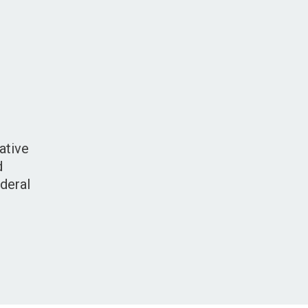
ative
d
deral