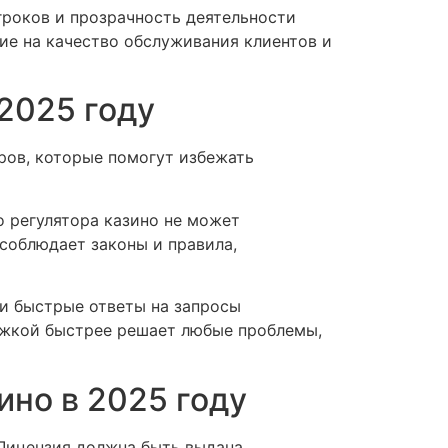
гроков и прозрачность деятельности
ие на качество обслуживания клиентов и
2025 году
ров, которые помогут избежать
о регулятора казино не может
соблюдает законы и правила,
и быстрые ответы на запросы
ржкой быстрее решает любые проблемы,
ино в 2025 году
 Лицензия должна быть выдана