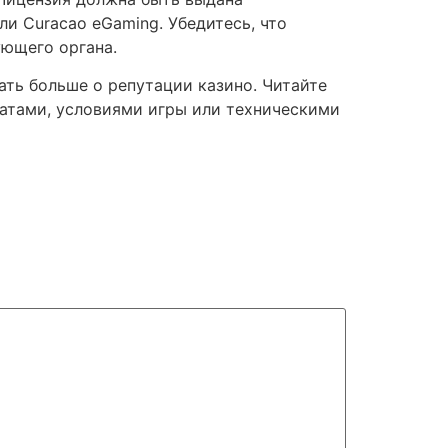
ли Curacao eGaming. Убедитесь, что
ующего органа.
ать больше о репутации казино. Читайте
атами, условиями игры или техническими