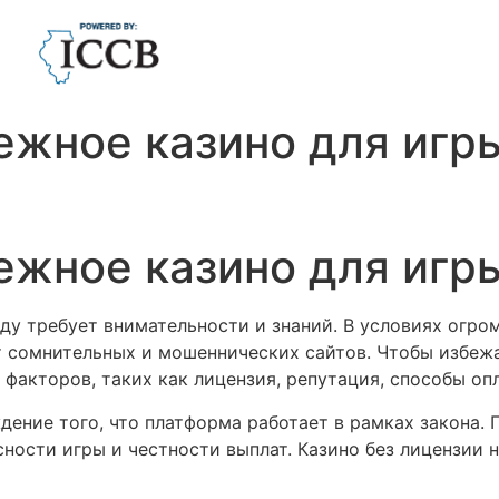
ежное казино для игры
ежное казино для игры
ду требует внимательности и знаний. В условиях огро
от сомнительных и мошеннических сайтов. Чтобы избеж
факторов, таких как лицензия, репутация, способы оп
дение того, что платформа работает в рамках закона. 
ности игры и честности выплат. Казино без лицензии 