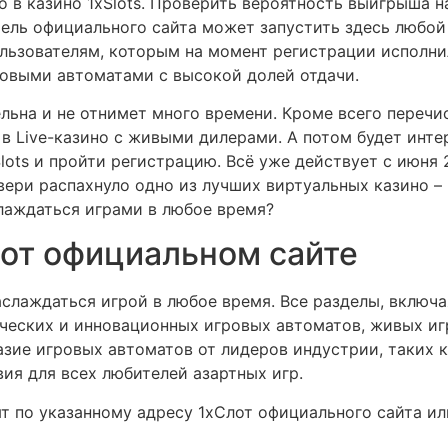
 в казино 1xSlots. Проверить вероятность выигрыша н
ель официального сайта может запустить здесь любой 
льзователям, которым на момент регистрации исполни
ровыми автоматами с высокой долей отдачи.
ельна и не отнимет много времени. Кроме всего переч
в Live-казино с живыми дилерами. А потом будет интер
Slots и пройти регистрацию. Всё уже действует с июня 
ери распахнуло одно из лучших виртуальных казино – к
лаждаться играми в любое время?
лот официальном сайте
слаждаться игрой в любое время. Все разделы, включа
ческих и инновационных игровых автоматов, живых иг
ие игровых автоматов от лидеров индустрии, таких как 
вия для всех любителей азартных игр.
т по указанному адресу 1хСлот официального сайта ил