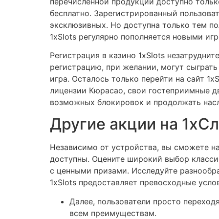
перечисленной продукции доступно только
бесплатно. Зарегистрированный пользоват
эксклюзивных. Но доступна только тем по
1xSlots регулярно пополняется новыми иг
Регистрация в казино 1xSlots незатруднит
регистрацию, при желании, могут сыграть 
игра. Осталось только перейти на сайт 1х
лицензии Кюрасао, свои гостеприимные дв
возможных блокировок и продолжать нас
Другие акции на 1хС
Независимо от устройства, вы сможете на
доступны. Оцените широкий выбор класси
с ценными призами. Исследуйте разнообраз
1xSlots предоставляет превосходные усло
Далее, пользователи просто переходя
всем преимуществам.