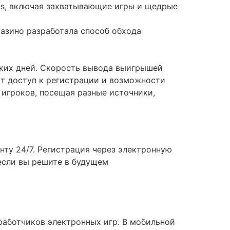
ts, включая захватывающие игры и щедрые
казино разработала способ обхода
вских дней. Скорость вывода выигрышей
ыт доступ к регистрации и возможности
 игроков, посещая разные источники,
нту 24/7. Регистрация через электронную
 если вы решите в будущем
работчиков электронных игр. В мобильной