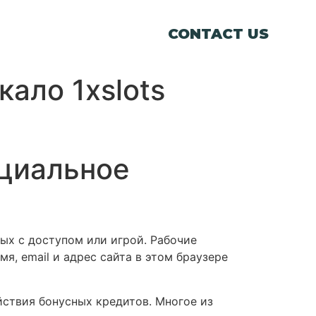
CONTACT US
ало 1xslots
ициальное
ых с доступом или игрой. Рабочие
я, email и адрес сайта в этом браузере
йствия бонусных кредитов. Многое из