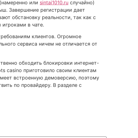
 (намеренно или
sintai1010.ru
случайно)
ыш. Завершение регистрации дает
ают обстановку реальности, так как с
 игроками в чате.
требованиям клиентов. Огромное
ьного сервиса ничем не отличается от
ственно обходить блокировки интернет-
ts casino приготовило своим клиентам
имеет встроенную демоверсию, поэтому
вить по провайдеру. В разделе с