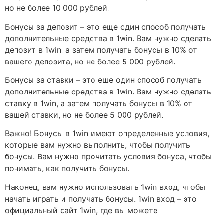
но не более 10 000 рублей.
Бонусы за депозит – это еще один способ получать
дополнительные средства в 1win. Вам нужно сделать
депозит в 1win, а затем получать бонусы в 10% от
вашего депозита, но не более 5 000 рублей.
Бонусы за ставки – это еще один способ получать
дополнительные средства в 1win. Вам нужно сделать
ставку в 1win, а затем получать бонусы в 10% от
вашей ставки, но не более 5 000 рублей.
Важно! Бонусы в 1win имеют определенные условия,
которые вам нужно выполнить, чтобы получить
бонусы. Вам нужно прочитать условия бонуса, чтобы
понимать, как получить бонусы.
Наконец, вам нужно использовать 1win вход, чтобы
начать играть и получать бонусы. 1win вход – это
официальный сайт 1win, где вы можете