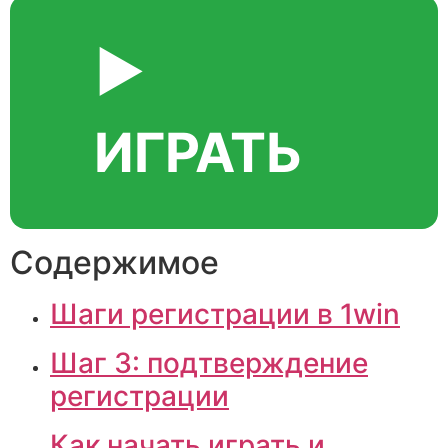
▶️
ИГРАТЬ
Содержимое
Шаги регистрации в 1win
Шаг 3: подтверждение
регистрации
Как начать играть и