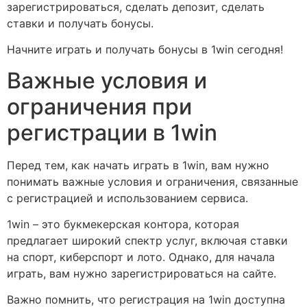
зарегистрироваться, сделать депозит, сделать
ставки и получать бонусы.
Начните играть и получать бонусы в 1win сегодня!
Важные условия и
ограничения при
регистрации в 1win
Перед тем, как начать играть в 1win, вам нужно
понимать важные условия и ограничения, связанные
с регистрацией и использованием сервиса.
1win – это букмекерская контора, которая
предлагает широкий спектр услуг, включая ставки
на спорт, киберспорт и лото. Однако, для начала
играть, вам нужно зарегистрироваться на сайте.
Важно помнить, что регистрация на 1win доступна