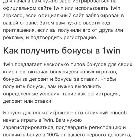
Для начала вам нужно зарегистрироваться на
официальном сайте 1win или использовать 1win
зеркало, если официальный сайт заблокирован в
вашей стране. Затем вам нужно ввести код
приглашения, если вы получили его от друга или
рекламу, и подтвердить регистрацию.
Как получить бонусы в 1win
1win предлагает несколько типов бонусов для своих
клиентов, включая бонусы для новых игроков,
бонусы за депозит и бонусы за ставки. Чтобы
получить бонусы, вам нужно выполнить
определенные условия, такие как регистрация,
депозит или ставки.
Бонусы для новых игроков – это отличный способ
начать играть в 1win. Вам нужно
зарегистрироваться, подтвердить регистрацию и
получить бонус в 100% от вашего первого депозита,