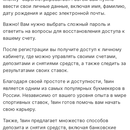
ввести свои личные данные, включая имя, фамилию,
дату рождения и адрес электронной почты.
Важно! Вам нужно выбрать сложный пароль и
ответить на вопросы для восстановления доступа к
вашему счету.
После регистрации вы получите доступ к личному
кабинету, где можно управлять своими счетами,
депозитами и снятиями средств, а также следить за
результатами своих ставок.
Благодаря своей простоте и доступности, 1вин
является одним из самых популярных букмекеров в
России. Независимо от вашего уровня опыта в мире
спортивных ставок, 1вин готов помочь вам начать
свою карьеру.
Также, 1вин предлагает множество способов
депозита и снятия средств, включая банковские