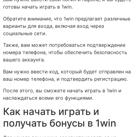
готовы начать играть в 1win.
Обратите внимание, что 1win предлагает различные
варианты для входа, включая вход через
социальные сети.
Также, вам может потребоваться подтверждение
номера телефона, чтобы обеспечить безопасность
вашего аккаунта.
Вам нужно ввести код, который будет отправлен на
ваш номер телефона, и подтвердить регистрацию.
После этого, вы сможете начать играть в 1win и
наслаждаться всеми его функциями.
Как начать играть и
получать бонусы в 1win