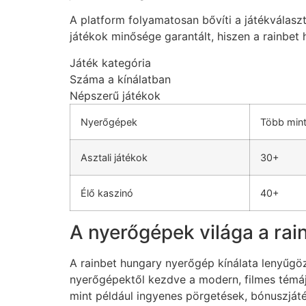
A platform folyamatosan bővíti a játékválaszt
játékok minősége garantált, hiszen a rainbet
Játék kategória
Száma a kínálatban
Népszerű játékok
Nyerőgépek
Több min
Asztali játékok
30+
Élő kaszinó
40+
A nyerőgépek világa a ra
A rainbet hungary nyerőgép kínálata lenyűgö
nyerőgépektől kezdve a modern, filmes témáj
mint például ingyenes pörgetések, bónuszjáté