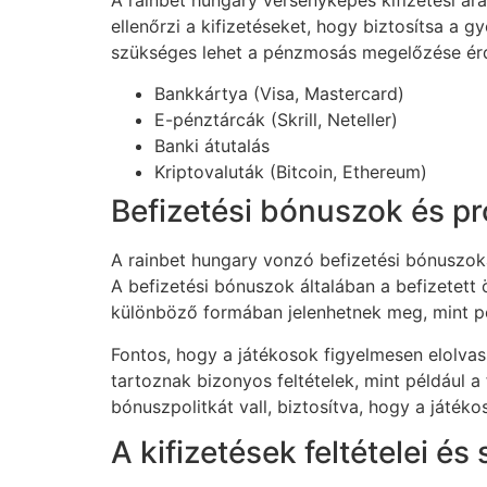
ellenőrzi a kifizetéseket, hogy biztosítsa a 
szükséges lehet a pénzmosás megelőzése ér
Bankkártya (Visa, Mastercard)
E-pénztárcák (Skrill, Neteller)
Banki átutalás
Kriptovaluták (Bitcoin, Ethereum)
Befizetési bónuszok és p
A rainbet hungary vonzó befizetési bónuszoka
A befizetési bónuszok általában a befizetett
különböző formában jelenhetnek meg, mint p
Fontos, hogy a játékosok figyelmesen elolva
tartoznak bizonyos feltételek, mint például a
bónuszpolitkát vall, biztosítva, hogy a játék
A kifizetések feltételei é