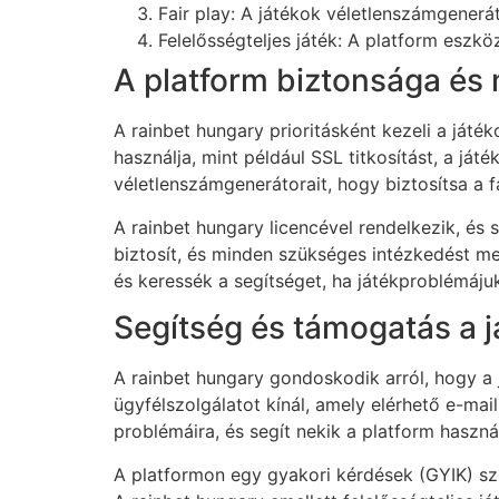
Fair play: A játékok véletlenszámgenerát
Felelősségteljes játék: A platform eszk
A platform biztonsága és
A rainbet hungary prioritásként kezeli a ját
használja, mint például SSL titkosítást, a já
véletlenszámgenerátorait, hogy biztosítsa a fa
A rainbet hungary licencével rendelkezik, és
biztosít, és minden szükséges intézkedést me
és keressék a segítséget, ha játékproblémáju
Segítség és támogatás a 
A rainbet hungary gondoskodik arról, hogy a
ügyfélszolgálatot kínál, amely elérhető e-ma
problémáira, és segít nekik a platform haszná
A platformon egy gyakori kérdések (GYIK) sze