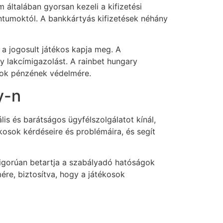
 általában gyorsan kezeli a kifizetési
entumoktól. A bankkártyás kifizetések néhány
 a jogosult játékos kapja meg. A
y lakcímigazolást. A rainbet hungary
sok pénzének védelmére.
y-n
is és barátságos ügyfélszolgálatot kínál,
kosok kérdéseire és problémáira, és segít
zigorúan betartja a szabályadó hatóságok
ére, biztosítva, hogy a játékosok