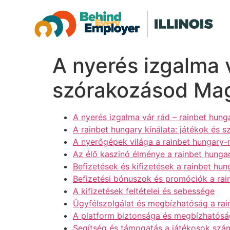
A nyerés izgalma v
szórakozásod Ma
A nyerés izgalma vár rád – rainbet hun
A rainbet hungary kínálata: játékok és 
A nyerőgépek világa a rainbet hungary-
Az élő kaszinó élménye a rainbet hunga
Befizetések és kifizetések a rainbet hun
Befizetési bónuszok és promóciók a rai
A kifizetések feltételei és sebessége
Ügyfélszolgálat és megbízhatóság a rai
A platform biztonsága és megbízhatós
Segítség és támogatás a játékosok szá