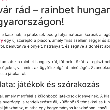
ár rád – rainbet hungar
gyarországon!
 kaszinók, a játékosok pedig folyamatosan keresik a leg
ry
egy új szereplő a piacon, amely friss szellemiséggel és s
ól, bemutatva előnyeit, hátrányait, és segítve a döntést a
udhatsz a rainbet hungary-ról, többek között a regisztráció
etőségeket, valamint az ügyfélszolgálat minőségét. Szándék
 a játékairól.
lata: játékok és szórakozás
ál, amely megfelel a különböző játékosok igényeinek. A klas
s nyerőgép is rendelkezésre áll, különböző témákkal és fun
kal játszhatsz, mintha egy hagyományos kaszinóban lennél.