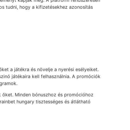
os tudni, hogy a kifizetésekhez azonosítás
t a játékra és növelje a nyerési esélyeiket.
inó játékaira kell felhasználnia. A promóciók
ogramok.
ják őket. Minden bónuszhoz és promócióhoz
rainbet hungary tisztességes és átlátható