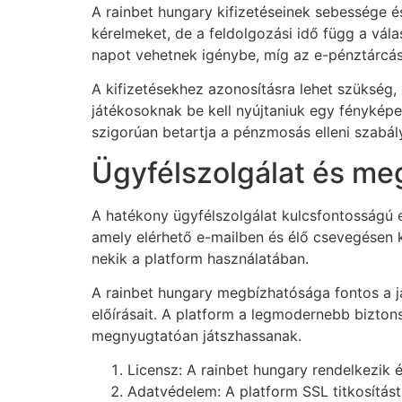
A rainbet hungary kifizetéseinek sebessége és
kérelmeket, de a feldolgozási idő függ a vál
napot vehetnek igénybe, míg az e-pénztárcás
A kifizetésekhez azonosításra lehet szükség,
játékosoknak be kell nyújtaniuk egy fényképe
szigorúan betartja a pénzmosás elleni szabá
Ügyfélszolgálat és me
A hatékony ügyfélszolgálat kulcsfontosságú e
amely elérhető e-mailben és élő csevegésen k
nekik a platform használatában.
A rainbet hungary megbízhatósága fontos a j
előírásait. A platform a legmodernebb bizton
megnyugtatóan játszhassanak.
Licensz: A rainbet hungary rendelkezik 
Adatvédelem: A platform SSL titkosítás