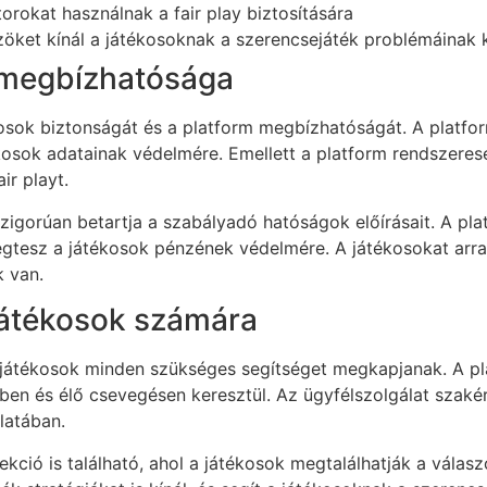
orokat használnak a fair play biztosítására
özöket kínál a játékosoknak a szerencsejáték problémáinak 
 megbízhatósága
ékosok biztonságát és a platform megbízhatóságát. A platf
tékosok adatainak védelmére. Emellett a platform rendszerese
ir playt.
 szigorúan betartja a szabályadó hatóságok előírásait. A p
gtesz a játékosok pénzének védelmére. A játékosokat arra 
k van.
játékosok számára
 játékosok minden szükséges segítséget megkapjanak. A pl
ilben és élő csevegésen keresztül. Az ügyfélszolgálat szaké
latában.
kció is található, ahol a játékosok megtalálhatják a válas