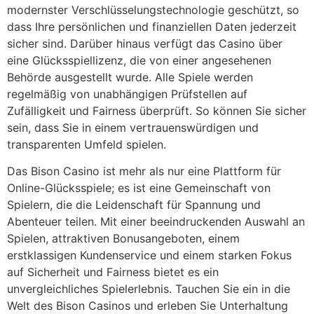
modernster Verschlüsselungstechnologie geschützt, so
dass Ihre persönlichen und finanziellen Daten jederzeit
sicher sind. Darüber hinaus verfügt das Casino über
eine Glücksspiellizenz, die von einer angesehenen
Behörde ausgestellt wurde. Alle Spiele werden
regelmäßig von unabhängigen Prüfstellen auf
Zufälligkeit und Fairness überprüft. So können Sie sicher
sein, dass Sie in einem vertrauenswürdigen und
transparenten Umfeld spielen.
Das Bison Casino ist mehr als nur eine Plattform für
Online-Glücksspiele; es ist eine Gemeinschaft von
Spielern, die die Leidenschaft für Spannung und
Abenteuer teilen. Mit einer beeindruckenden Auswahl an
Spielen, attraktiven Bonusangeboten, einem
erstklassigen Kundenservice und einem starken Fokus
auf Sicherheit und Fairness bietet es ein
unvergleichliches Spielerlebnis. Tauchen Sie ein in die
Welt des Bison Casinos und erleben Sie Unterhaltung