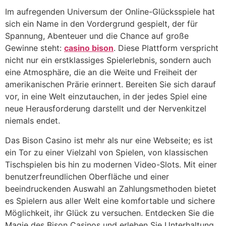
Im aufregenden Universum der Online-Glücksspiele hat
sich ein Name in den Vordergrund gespielt, der für
Spannung, Abenteuer und die Chance auf große
Gewinne steht:
casino bison
. Diese Plattform verspricht
nicht nur ein erstklassiges Spielerlebnis, sondern auch
eine Atmosphäre, die an die Weite und Freiheit der
amerikanischen Prärie erinnert. Bereiten Sie sich darauf
vor, in eine Welt einzutauchen, in der jedes Spiel eine
neue Herausforderung darstellt und der Nervenkitzel
niemals endet.
Das Bison Casino ist mehr als nur eine Webseite; es ist
ein Tor zu einer Vielzahl von Spielen, von klassischen
Tischspielen bis hin zu modernen Video-Slots. Mit einer
benutzerfreundlichen Oberfläche und einer
beeindruckenden Auswahl an Zahlungsmethoden bietet
es Spielern aus aller Welt eine komfortable und sichere
Möglichkeit, ihr Glück zu versuchen. Entdecken Sie die
Magie des Bison Casinos und erleben Sie Unterhaltung