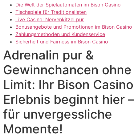
Die Welt der Spielautomaten im Bison Casino
Tischspiele für Traditionalisten
Live Casino: Nervenkitzel pur
Bonusangebote und Promotionen im Bison Casino
Zahlungsmethoden und Kundenservice
Sicherheit und Fairness im Bison Casino
Adrenalin pur &
Gewinnchancen ohne
Limit: Ihr Bison Casino
Erlebnis beginnt hier –
für unvergessliche
Momente!