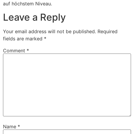
auf höchstem Niveau.
Leave a Reply
Your email address will not be published.
Required
fields are marked
*
Comment
*
Name
*