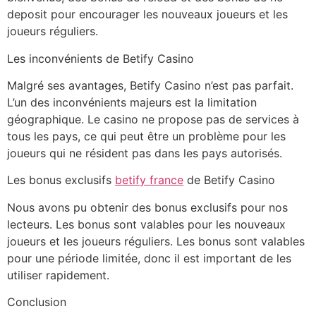
deposit pour encourager les nouveaux joueurs et les
joueurs réguliers.
Les inconvénients de Betify Casino
Malgré ses avantages, Betify Casino n’est pas parfait.
L’un des inconvénients majeurs est la limitation
géographique. Le casino ne propose pas de services à
tous les pays, ce qui peut être un problème pour les
joueurs qui ne résident pas dans les pays autorisés.
Les bonus exclusifs
betify france
de Betify Casino
Nous avons pu obtenir des bonus exclusifs pour nos
lecteurs. Les bonus sont valables pour les nouveaux
joueurs et les joueurs réguliers. Les bonus sont valables
pour une période limitée, donc il est important de les
utiliser rapidement.
Conclusion