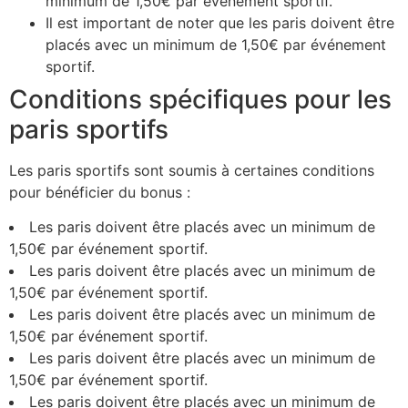
minimum de 1,50€ par événement sportif.
Il est important de noter que les paris doivent être
placés avec un minimum de 1,50€ par événement
sportif.
Conditions spécifiques pour les
paris sportifs
Les paris sportifs sont soumis à certaines conditions
pour bénéficier du bonus :
Les paris doivent être placés avec un minimum de
1,50€ par événement sportif.
Les paris doivent être placés avec un minimum de
1,50€ par événement sportif.
Les paris doivent être placés avec un minimum de
1,50€ par événement sportif.
Les paris doivent être placés avec un minimum de
1,50€ par événement sportif.
Les paris doivent être placés avec un minimum de