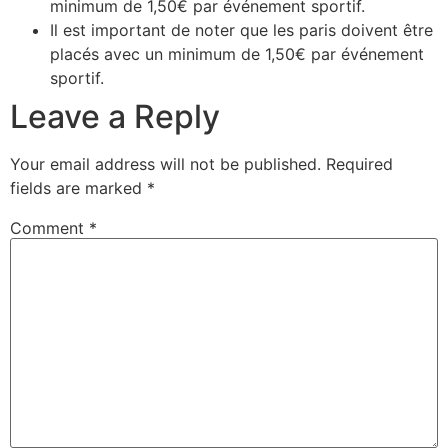
minimum de 1,50€ par événement sportif.
Il est important de noter que les paris doivent être
placés avec un minimum de 1,50€ par événement
sportif.
Leave a Reply
Your email address will not be published.
Required
fields are marked
*
Comment
*