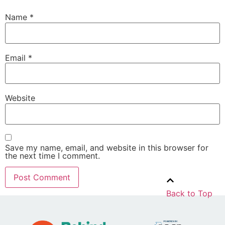
Name
*
Email
*
Website
Save my name, email, and website in this browser for
the next time I comment.
Back to Top