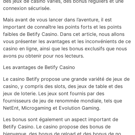
des jeux de casino variés, des bonus réguliers et une
connexion sécurisée.
Mais avant de vous lancer dans l’aventure, il est
important de connaître les points forts et les points
faibles de Betify Casino. Dans cet article, nous allons
vous présenter les avantages et les inconvénients de ce
casino en ligne, ainsi que les bonus exclusifs que nous
avons pu obtenir pour nos lecteurs.
Les avantages de Betify Casino
Le casino Betify propose une grande variété de jeux de
casino, y compris des slots, des jeux de table et des
jeux de loterie. Les jeux sont fournis par des
fournisseurs de jeu de renommée mondiale, tels que
NetEnt, Microgaming et Evolution Gaming.
Les bonus sont également un aspect important de
Betify Casino. Le casino propose des bonus de
bienvenue, des bonus de reload et des bonus de no