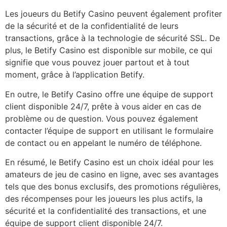
Les joueurs du Betify Casino peuvent également profiter
de la sécurité et de la confidentialité de leurs
transactions, grâce à la technologie de sécurité SSL. De
plus, le Betify Casino est disponible sur mobile, ce qui
signifie que vous pouvez jouer partout et à tout
moment, grâce à l’application Betify.
En outre, le Betify Casino offre une équipe de support
client disponible 24/7, prête à vous aider en cas de
problème ou de question. Vous pouvez également
contacter l’équipe de support en utilisant le formulaire
de contact ou en appelant le numéro de téléphone.
En résumé, le Betify Casino est un choix idéal pour les
amateurs de jeu de casino en ligne, avec ses avantages
tels que des bonus exclusifs, des promotions régulières,
des récompenses pour les joueurs les plus actifs, la
sécurité et la confidentialité des transactions, et une
équipe de support client disponible 24/7.