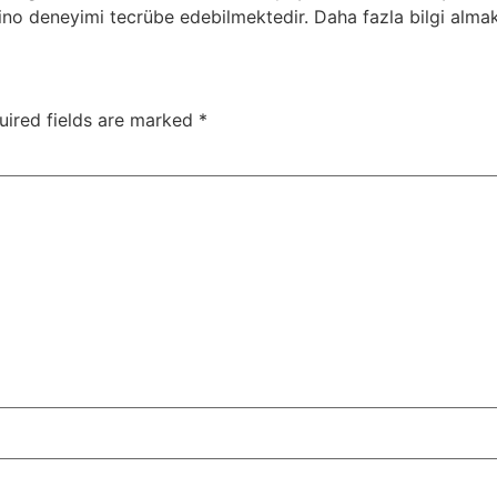
ino deneyimi tecrübe edebilmektedir. Daha fazla bilgi alma
uired fields are marked
*