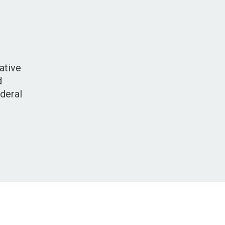
ative
d
deral