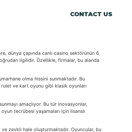
CONTACT US
öre, dünya çapında canlı casino sektörünün 6
rudan ilgilidir. Özellikle, firmalar, bu alanda
 kumarhane olma hissini sunmaktadır. Bu
 rulet ve kart oyunu gibi klasik oyunları
 sunmayı amaçlıyor. Bu tür inovasyonlar,
 oyun tecrübesi yaşamaları için lisanslı
r ve zevkli hale oluşturmaktadır. Oyuncular, bu