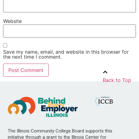
Website
Save my name, email, and website in this browser for
the next time I comment.
Back to Top
The Illinois Community College Board supports this
initiative through a grant to the Illinois Center for