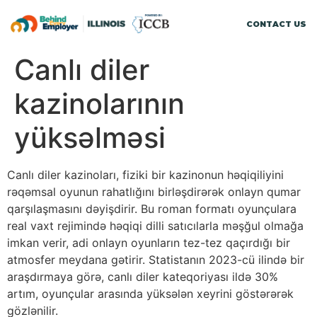
CONTACT US
Canlı diler
kazinolarının
yüksəlməsi
Canlı diler kazinoları, fiziki bir kazinonun həqiqiliyini
rəqəmsal oyunun rahatlığını birləşdirərək onlayn qumar
qarşılaşmasını dəyişdirir. Bu roman formatı oyunçulara
real vaxt rejimində həqiqi dilli satıcılarla məşğul olmağa
imkan verir, adi onlayn oyunların tez-tez qaçırdığı bir
atmosfer meydana gətirir. Statistanın 2023-cü ilində bir
araşdırmaya görə, canlı diler kateqoriyası ildə 30%
artım, oyunçular arasında yüksələn xeyrini göstərərək
gözlənilir.