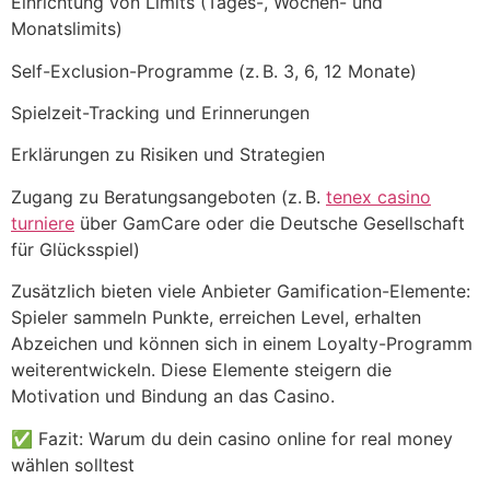
Einrichtung von Limits (Tages-, Wochen- und
Monatslimits)
Self-Exclusion-Programme (z. B. 3, 6, 12 Monate)
Spielzeit-Tracking und Erinnerungen
Erklärungen zu Risiken und Strategien
Zugang zu Beratungsangeboten (z. B.
tenex casino
turniere
über GamCare oder die Deutsche Gesellschaft
für Glücksspiel)
Zusätzlich bieten viele Anbieter Gamification-Elemente:
Spieler sammeln Punkte, erreichen Level, erhalten
Abzeichen und können sich in einem Loyalty-Programm
weiterentwickeln. Diese Elemente steigern die
Motivation und Bindung an das Casino.
✅ Fazit: Warum du dein casino online for real money
wählen solltest