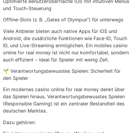
Optimierte Benutzeroberfläche (UI) mit intuitiven Menüs
und Touch-Steuerung
Offline-Slots (z. B. „Gates of Olympus”) für unterwegs
Viele Anbieter bieten auch native Apps für iOS und
Android, die zusätzliche Funktionen wie Face-ID, Touch
ID, und Live-Streaming ermöglichen. Ein mobiles casino
online for real money ist nicht nur komfortabel, sondern
auch effizient – ideal für Spieler mit wenig Zeit.
🌱 Verantwortungsbewusstes Spielen: Sicherheit für
den Spieler
Ein modernes casino online for real money denkt über
das Spielen hinaus. Verantwortungsbewusstes Spielen
(Responsible Gaming) ist ein zentraler Bestandteil des
deutschen Marktes.
Dazu gehören: