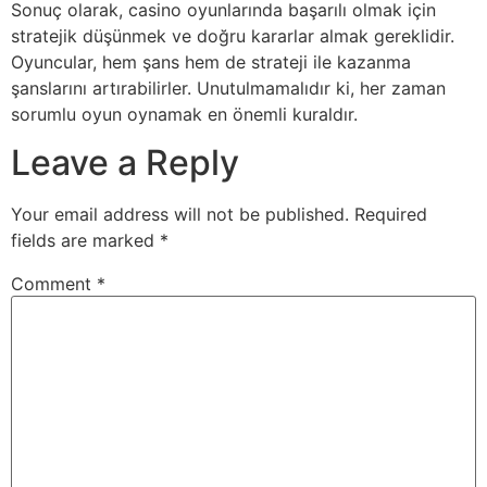
Sonuç olarak, casino oyunlarında başarılı olmak için
stratejik düşünmek ve doğru kararlar almak gereklidir.
Oyuncular, hem şans hem de strateji ile kazanma
şanslarını artırabilirler. Unutulmamalıdır ki, her zaman
sorumlu oyun oynamak en önemli kuraldır.
Leave a Reply
Your email address will not be published.
Required
fields are marked
*
Comment
*