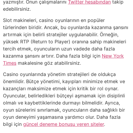
yazmıştır. Onun çalışmalarını
Twitter hesabından
takip
edebilirsiniz.
Slot makineleri, casino oyunlarının en popüler
türlerinden biridir. Ancak, bu oyunlarda kazanma şansını
artırmak için belirli stratejiler uygulanabilir. Örneğin,
yüksek RTP (Return to Player) oranına sahip makineleri
tercih etmek, oyuncuların uzun vadede daha fazla
kazanma şansını artırır. Daha fazla bilgi için
New York
Times
makalesine göz atabilirsiniz.
Casino oyunlarında yönetim stratejileri de oldukça
önemlidir. Bütçe yönetimi, kayıpları minimize etmek ve
kazançları maksimize etmek için kritik bir rol oynar.
Oyuncular, belirledikleri bütçeyi aşmamak için disiplinli
olmalı ve kaybettiklerinde durmayı bilmelidir. Ayrıca,
oyun sürelerini sınırlamak, oyuncuların daha sağlıklı bir
oyun deneyimi yaşamasına yardımcı olur. Daha fazla
bilgi için
güncel deneme bonusu veren siteler
.