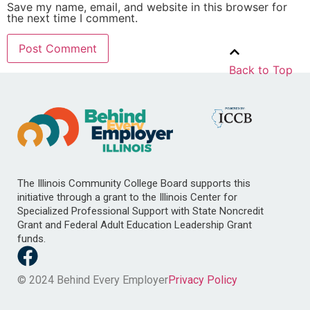
Save my name, email, and website in this browser for
the next time I comment.
Back to Top
The Illinois Community College Board supports this
initiative through a grant to the Illinois Center for
Specialized Professional Support with State Noncredit
Grant and Federal Adult Education Leadership Grant
funds.
© 2024 Behind Every Employer
Privacy Policy