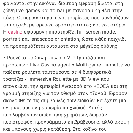
φαίνονται στην εικόνα. Ιδιαίτερη έμφαση δίνεται στη
ζώνη live games και το bar με πανοραμική θέα στην
πόλη. Οι περισσότεροι είναι τουρίστες που συνδυάζουν
το παιχνίδι με ορεινές δραστηριότητες και εστιατόρια.
Η
casino
εφαρμογή υποστηρίζει full-screen mode,
portrait και landscape orientation, ώστε κάθε παιχνίδι
να προσαρμόζεται αυτόματα στο μέγεθος οθόνης.
• Ρουλέτα με 2πλή μπίλια • VIP Τραπέζια και
προσωπικό Live Casino agent • Multi game μπορείτε να
παίξετε ρουλέτα ταυτόχρονα σε 4 διαφορετικά
τραπέζια • Immersive Roulette με 3D View που
απογειώνει την εμπειρία! Αναφορά στο ΚΕΘΕΑ και στη
γραμμή στήριξης για τον εθισμό στον τζόγο3. Εφόσον
ακολουθείτε τις συμβουλές των ειδικών, θα έχετε μια
υγιή και ασφαλή εμπειρία παιχνιδιού. Αυτές
περιλαμβάνουν επιδότηση χρημάτων, δωρεάν
περιστροφές, προγράμματα επιβράβευσης, αλλά ακόμη
και μπόνους χωρίς κατάθεση. Στα καζίνο του