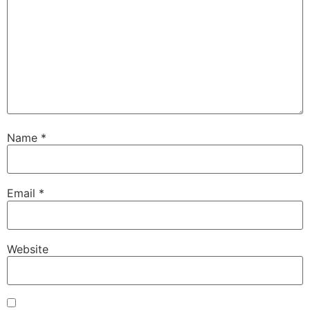
Name
*
Email
*
Website