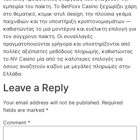
εμπειρία του παίκτη. Το BetFoxx Casino ξεχωρίζει χάρη
στο θεματικό, κομικ-στυλ design, την πλούσια γκάμα
παιχνιδιών και την υποστήριξη κρυπτονομισμάτων —
καθιστώντας το μια μοντέρνα και ευέλικτη επιλογή για
τον σύγχρονο παίκτη. Οι συναλλαγές
πραγματοποιούνται γρήγορα και υποστηρίζονται από
πολλές αξιόπιστες μεθόδους πληρωμής, καθιστώντας
το NV Casino μία από τις καλύτερες επιλογές για
όσους αναζητούν καζίνο με μεγάλες πληρωμές στην
Ελλάδα.
Leave a Reply
Your email address will not be published.
Required
fields are marked
*
Comment
*