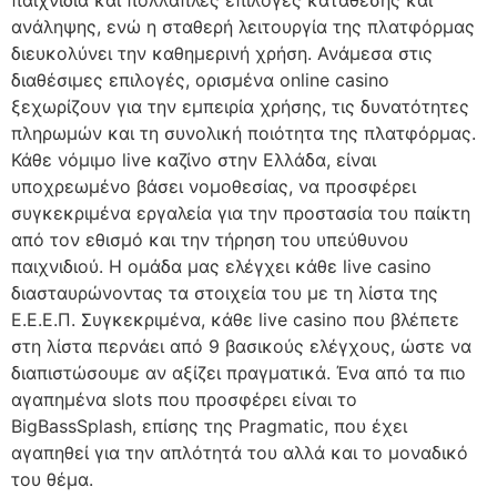
παιχνίδια και πολλαπλές επιλογές κατάθεσης και
ανάληψης, ενώ η σταθερή λειτουργία της πλατφόρμας
διευκολύνει την καθημερινή χρήση. Ανάμεσα στις
διαθέσιμες επιλογές, ορισμένα online casino
ξεχωρίζουν για την εμπειρία χρήσης, τις δυνατότητες
πληρωμών και τη συνολική ποιότητα της πλατφόρμας.
Κάθε νόμιμο live καζίνο στην Ελλάδα, είναι
υποχρεωμένο βάσει νομοθεσίας, να προσφέρει
συγκεκριμένα εργαλεία για την προστασία του παίκτη
από τον εθισμό και την τήρηση του υπεύθυνου
παιχνιδιού. Η ομάδα μας ελέγχει κάθε live casino
διασταυρώνοντας τα στοιχεία του με τη λίστα της
Ε.Ε.Ε.Π. Συγκεκριμένα, κάθε live casino που βλέπετε
στη λίστα περνάει από 9 βασικούς ελέγχους, ώστε να
διαπιστώσουμε αν αξίζει πραγματικά. Ένα από τα πιο
αγαπημένα slots που προσφέρει είναι το
BigBassSplash, επίσης της Pragmatic, που έχει
αγαπηθεί για την απλότητά του αλλά και το μοναδικό
του θέμα.