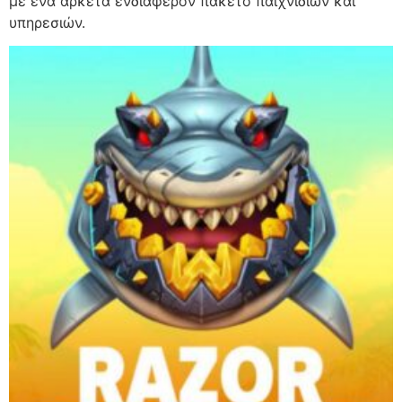
με ένα αρκετά ενδιαφέρον πακέτο παιχνιδιών και
υπηρεσιών.