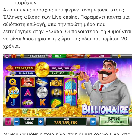
παρόχων.
Ακόμα ένας πάροχος που φέρνει αναμνήσεις στους
Έλληνες φίλους των Live casino. Παραμένει πάντα μια
αξιόπιστη επιλογή, από την πρώτη μέρα που
λειτούργησε στην Ελλάδα. Οι παλαιότεροι τη θυμούνται
να είναι δραστήρια στη χώρα μας εδώ και περίπου 20
χρόνια.
Αν θες να μάθεις ποια είναι τα Νόμιμα Καζίνο Live στο