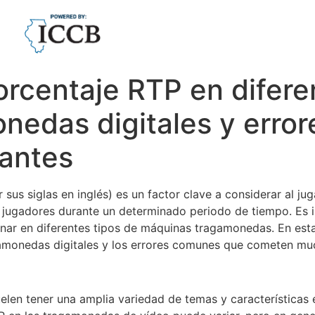
orcentaje RTP en difere
nedas digitales y error
iantes
 sus siglas en inglés) es un factor clave a considerar al j
os jugadores durante un determinado periodo de tiempo. Es
anar en diferentes tipos de máquinas tragamonedas. En est
gamonedas digitales y los errores comunes que cometen mu
len tener una amplia variedad de temas y características 