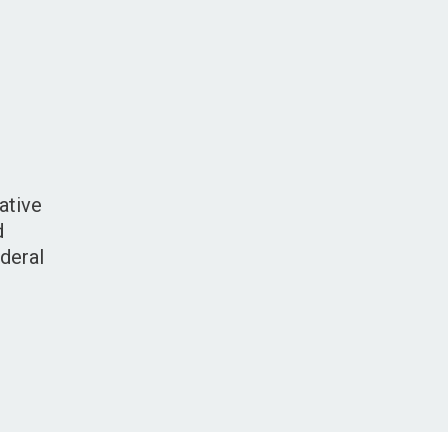
ative
d
deral