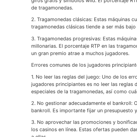
giros gratis y símbolos wild. El porcentaje R
de tragamonedas.
2. Tragamonedas clásicas: Estas máquinas cue
tragamonedas clásicas tiende a ser más bajo
3. Tragamonedas progresivas: Estas máquina
millonarias. El porcentaje RTP en las tragam
un gran premio atrae a muchos jugadores.
Errores comunes de los jugadores principiant
1. No leer las reglas del juego: Uno de los er
jugadores principiantes es no leer las reglas
especiales de la tragamonedas, así como cuál
2. No gestionar adecuadamente el bankroll: O
bankroll. Es importante fijar un presupuesto 
3. No aprovechar las promociones y bonifica
los casinos en línea. Estas ofertas pueden da
a ellas.