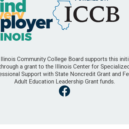
Illinois Community College Board supports this initi
through a grant to the Illinois Center for Specialize
essional Support with State Noncredit Grant and Fe
Adult Education Leadership Grant funds.