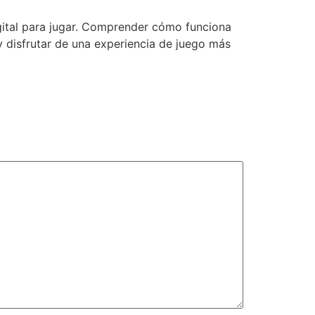
igital para jugar. Comprender cómo funciona
y disfrutar de una experiencia de juego más