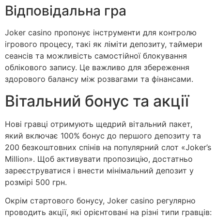
Відповідальна гра
Joker casino пропонує інструменти для контролю
ігрового процесу, такі як ліміти депозиту, таймери
сеансів та можливість самостійної блокування
облікового запису. Це важливо для збереження
здорового балансу між розвагами та фінансами.
Вітальний бонус та акції
Нові гравці отримують щедрий вітальний пакет,
який включає 100% бонус до першого депозиту та
200 безкоштовних спінів на популярний слот «Joker’s
Million». Щоб активувати пропозицію, достатньо
зареєструватися і внести мінімальний депозит у
розмірі 500 грн.
Окрім стартового бонусу, Joker casino регулярно
проводить акції, які орієнтовані на різні типи гравців: