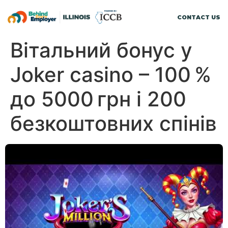
CONTACT US
Вітальний бонус у
Joker casino – 100 %
до 5000 грн і 200
безкоштовних спінів