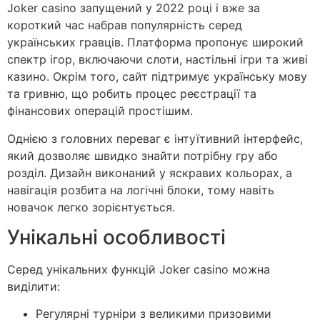
Joker casino запущений у 2022 році і вже за
короткий час набрав популярність серед
українських гравців. Платформа пропонує широкий
спектр ігор, включаючи слоти, настільні ігри та живі
казино. Окрім того, сайт підтримує українську мову
та гривню, що робить процес реєстрації та
фінансових операцій простішим.
Однією з головних переваг є інтуїтивний інтерфейс,
який дозволяє швидко знайти потрібну гру або
розділ. Дизайн виконаний у яскравих кольорах, а
навігація розбитa на логічні блоки, тому навіть
новачок легко зорієнтується.
Унікальні особливості
Серед унікальних функцій Joker casino можна
виділити:
Регулярні турніри з великими призовими