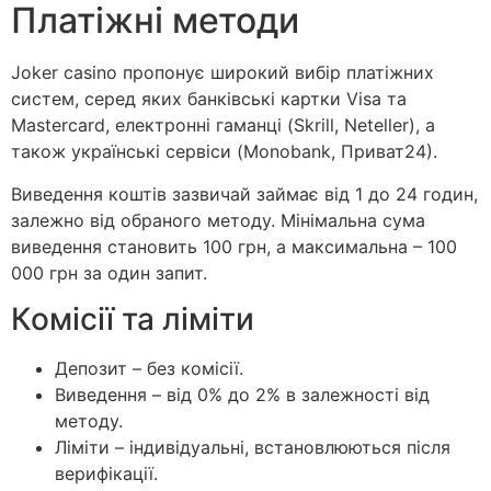
Платіжні методи
Joker casino пропонує широкий вибір платіжних
систем, серед яких банківські картки Visa та
Mastercard, електронні гаманці (Skrill, Neteller), а
також українські сервіси (Monobank, Приват24).
Виведення коштів зазвичай займає від 1 до 24 годин,
залежно від обраного методу. Мінімальна сума
виведення становить 100 грн, а максимальна – 100
000 грн за один запит.
Комісії та ліміти
Депозит – без комісії.
Виведення – від 0% до 2% в залежності від
методу.
Ліміти – індивідуальні, встановлюються після
верифікації.