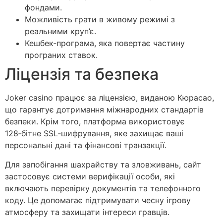
фондами.
Можливість грати в живому режимі з
реальними круп’є.
Кешбек‑програма, яка повертає частину
програних ставок.
Ліцензія та безпека
Joker casino працює за ліцензією, виданою Кюрасао,
що гарантує дотримання міжнародних стандартів
безпеки. Крім того, платформа використовує
128‑бітне SSL‑шифрування, яке захищає ваші
персональні дані та фінансові транзакції.
Для запобігання шахрайству та зловживань, сайт
застосовує системи верифікації особи, які
включають перевірку документів та телефонного
коду. Це допомагає підтримувати чесну ігрову
атмосферу та захищати інтереси гравців.