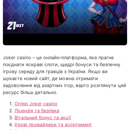
Joker casino – це онлайн‑платформа, яка прагне
поєднати яскраві слоти, щедрі бонуси та безпечну
ігрову середу для гравців з України. Якщо ви
шукаєте новий сайт, де можна отримати
задоволення від азартних ігор, варто розглянути цей
ресурс більш детально.
Огляд Joker casino
Ліцензія та безпека
Вітальний бонус та акції
Ігрові провайдери та асортимент