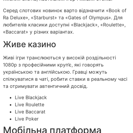
Серед слотових новинок варто відзначити «Book of
Ra Deluxe», «Starburst» та «Gates of Olympus». Для
любителів класики доступні «Blackjack», «Roulette»,
«Baccarat» у різних варіантах.
Живе казино
Живі ігри транслюються у високій роздільності
1080p з професійними круп’є, які говорять
українською та англійською. Гравці можуть
спілкуватися в чаті, робити ставки в реальному часі
та отримувати автентичний досвід.
Live Blackjack
Live Roulette
Live Baccarat
Live Poker
Мобільна платформа