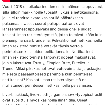
Vuosi 2018 oli pikakasinoiden ensimmäinen huippuvuosi,
sillä silloin markkinoille tupsahti lukuisia nettikasinoita,
joille ei tarvitse avata kasinotiliä päästäkseen
pelaamaan. Useat suuret pelioperaattorit ovat
lanseeranneet lippulaivakasinoidensa ohelle uudet
kasinot ilman rekisteröitymistä, jotka toimivat ikään kuin
pienempinä sisarbrändeinä. Pelivalikoimat nettikasinoilla
ilman rekisteröitymistä vetävät täysin vertoja
perinteisten kasinoiden pelitarjonnalle. Nettikasinot
ilman rekisteröitymistä tarjoavat nopeat maksutavat,
joihin lukeutuvat Trustly, Zimpler, Brite, Euteller ja
Trumo. Miksi pikakasinot ovat vetovoimaisia ja pelaajien
mielestä pääsääntöisesti parempia kuin perinteiset
nettikasinot? Kasinot ilman rekisteröitymistä on
mullistaneet perinteisen nettikasinoilla pelaamisen.
Live-blackjack, live-ruletti ja game show -tyyppiset pelit
ovat suosittuja myös kasinoilla ilman tiliä. Useat