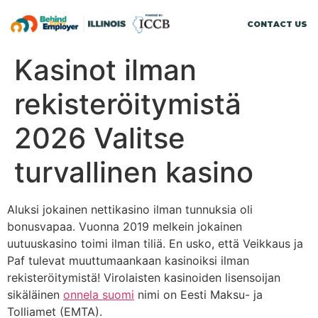
CONTACT US
Kasinot ilman
rekisteröitymistä
2026 Valitse
turvallinen kasino
Aluksi jokainen nettikasino ilman tunnuksia oli
bonusvapaa. Vuonna 2019 melkein jokainen
uutuuskasino toimi ilman tiliä. En usko, että Veikkaus ja
Paf tulevat muuttumaankaan kasinoiksi ilman
rekisteröitymistä! Virolaisten kasinoiden lisensoijan
sikäläinen
onnela suomi
nimi on Eesti Maksu- ja
Tolliamet (EMTA).