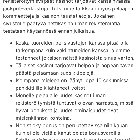
rekisteröitymisvapaat kasinot tarjoavat kansainvälisiä
jackpot-verkostoja. Tutkimme tarkkaan myös pelaajien
kommentteja ja kasinon taustatietoja. Jokainen
sivustolle päätyvä nettikasino ilman rekisteröintiä
testataan käytännössä ennen julkaisua.
Koska tuoreiden pelisivustojen kanssa pitää olla
tarkempana kuin vakiintuneiden kanssa, olemme
testanneet jokaisen näistä kasinoista sinua varten.
Tällaiset kasinot tarjoavat helpon ja nopean tavan
päästä pelaamaan suosikkipelejä.
Isoimpana mieleen on jäänyt jopa 10 sekunnissa
pankkitilille kilahtaneet voitot.
Monelle pelaajalle uudet kasinot ilman
rekisteröitymistä tuntuvat olevan harrastus, missä
hyvät bonukset ja uudet ominaisuudet ovat
mielenkiinnon kohteina.
Non sticky bonus on peruutettavissa niin kauan
kuin ei ole vielä alkanut pelata bonusvaroilla.