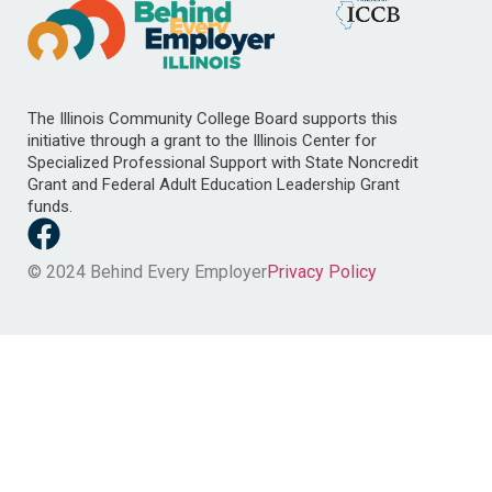
The Illinois Community College Board supports this
initiative through a grant to the Illinois Center for
Specialized Professional Support with State Noncredit
Grant and Federal Adult Education Leadership Grant
funds.
© 2024 Behind Every Employer
Privacy Policy