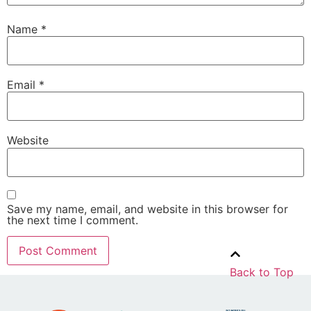
Name
*
Email
*
Website
Save my name, email, and website in this browser for
the next time I comment.
Back to Top