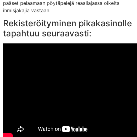
pääset pelaamaan pöytäpelejä reaaliajassa oikeita
ihmisjakajia vastaan.
Rekisteröityminen pikakasinolle
tapahtuu seuraavasti: