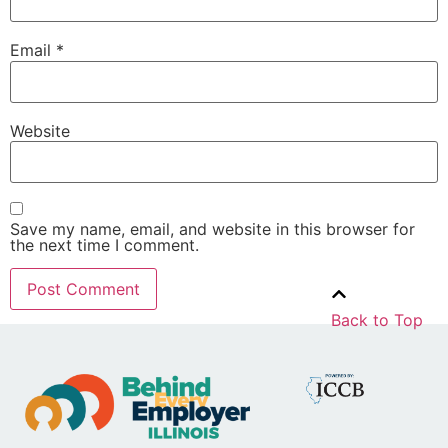
Email
*
Website
Save my name, email, and website in this browser for
the next time I comment.
Back to Top