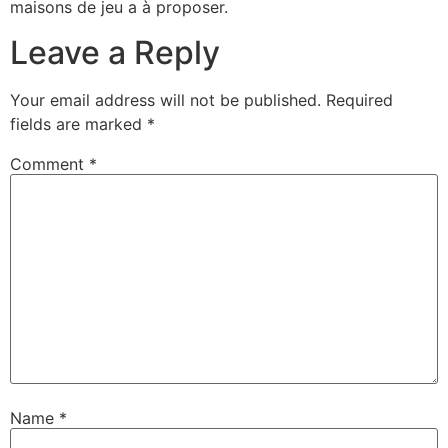
maisons de jeu a à proposer.
Leave a Reply
Your email address will not be published.
Required
fields are marked
*
Comment
*
Name
*