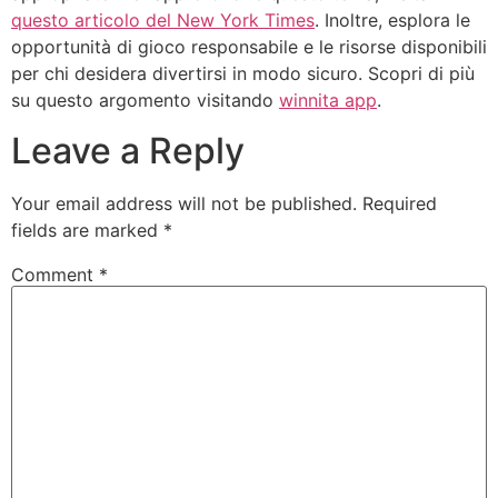
questo articolo del New York Times
. Inoltre, esplora le
opportunità di gioco responsabile e le risorse disponibili
per chi desidera divertirsi in modo sicuro. Scopri di più
su questo argomento visitando
winnita app
.
Leave a Reply
Your email address will not be published.
Required
fields are marked
*
Comment
*