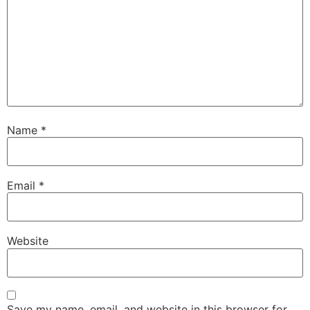
Name
*
Email
*
Website
Save my name, email, and website in this browser for