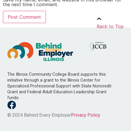
the next time I comment.
Back to Top
The Illinois Community College Board supports this
initiative through a grant to the Illinois Center for
Specialized Professional Support with State Noncredit
Grant and Federal Adult Education Leadership Grant
funds.
© 2024 Behind Every Employer
Privacy Policy