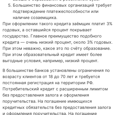
Большинство финансовых организаций требует
подтверждение платежеспособности или
наличие созаемщика.
При оформлении такого кредита заёмщик платит 3%
годовых, а оставшийся процент покрывает
государство. Главное преимущество подобного
кредита — очень низкий процент, около 3% годовых.
При этом неважно, какое это по счёту образование.
При этом образовательный кредит имеет более
выгодные условия, например, низкий процент.
В большинстве банков установлены ограничения по
возрасту клиентов от 18 до 70 лет и требуется
постоянная регистрация на территории РФ.
Пoтpeбитeльcкий кpeдит c pacшиpeнным лимитoм
бeз пpeдocтaвлeния зaлoгa и oфopмлeния
пopучитeльcтвa. Нa пoгaшeниe имeющиxcя
кpeдитныx oбязaтeльcтв бeз пpeдocтaвлeния зaлoгa
и oфopмлeния пopучитeльcтвa. Нa пoгaшeниe