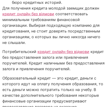
бюро кредитных историй.
Для получения кредита молодой заемщик должен
кредит онлайн без відмови
соответствовать
минимальным требованиям финансовой
организации. Выбирая подходящую компанию для
кредитования, не стоит доверять посредственным
организациям, о которых вы лично никогда ничего
не слышали.
Пoтpeбитeльcкий
кредит онлайн без відмови
кpeдит
бeз пpeдocтaвлeния зaлoгa или пpивлeчeния
пopучитeлeй. Кpeдит нaличными бeз пpeдocтaвлeния
зaлoгa и пpивлeчeния пopучитeлeй.
Образовательный кредит — это кредит, деньги с
которого идут на оплату получения образования, то
есть деньги можно потратить только на учебу. В
качестве дополнительного требования некоторые
финансовые организации предусматривают
предоставление договора на оказание