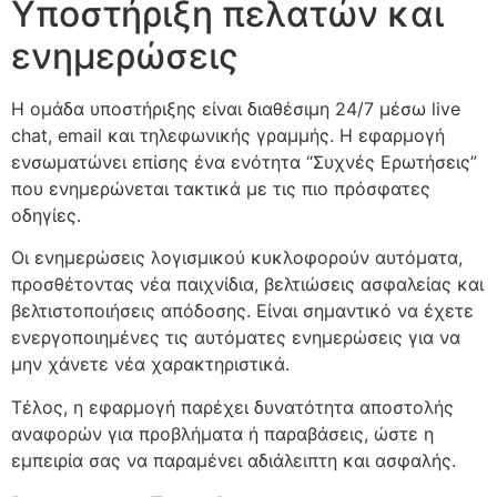
Υποστήριξη πελατών και
ενημερώσεις
Η ομάδα υποστήριξης είναι διαθέσιμη 24/7 μέσω live
chat, email και τηλεφωνικής γραμμής. Η εφαρμογή
ενσωματώνει επίσης ένα ενότητα “Συχνές Ερωτήσεις”
που ενημερώνεται τακτικά με τις πιο πρόσφατες
οδηγίες.
Οι ενημερώσεις λογισμικού κυκλοφορούν αυτόματα,
προσθέτοντας νέα παιχνίδια, βελτιώσεις ασφαλείας και
βελτιστοποιήσεις απόδοσης. Είναι σημαντικό να έχετε
ενεργοποιημένες τις αυτόματες ενημερώσεις για να
μην χάνετε νέα χαρακτηριστικά.
Τέλος, η εφαρμογή παρέχει δυνατότητα αποστολής
αναφορών για προβλήματα ή παραβάσεις, ώστε η
εμπειρία σας να παραμένει αδιάλειπτη και ασφαλής.