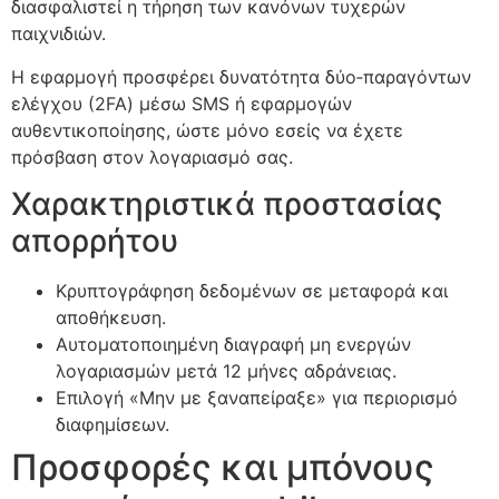
διασφαλιστεί η τήρηση των κανόνων τυχερών
παιχνιδιών.
Η εφαρμογή προσφέρει δυνατότητα δύο‑παραγόντων
ελέγχου (2FA) μέσω SMS ή εφαρμογών
αυθεντικοποίησης, ώστε μόνο εσείς να έχετε
πρόσβαση στον λογαριασμό σας.
Χαρακτηριστικά προστασίας
απορρήτου
Κρυπτογράφηση δεδομένων σε μεταφορά και
αποθήκευση.
Αυτοματοποιημένη διαγραφή μη ενεργών
λογαριασμών μετά 12 μήνες αδράνειας.
Επιλογή «Μην με ξαναπείραξε» για περιορισμό
διαφημίσεων.
Προσφορές και μπόνους