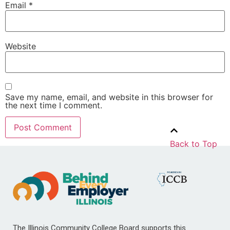
Email
*
Website
Save my name, email, and website in this browser for
the next time I comment.
Back to Top
The Illinois Community College Board supports this