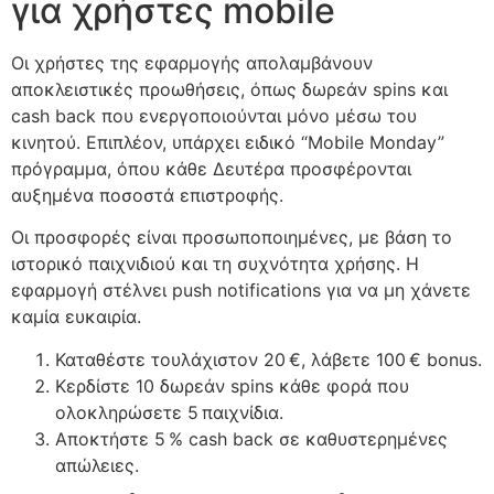
για χρήστες mobile
Οι χρήστες της εφαρμογής απολαμβάνουν
αποκλειστικές προωθήσεις, όπως δωρεάν spins και
cash back που ενεργοποιούνται μόνο μέσω του
κινητού. Επιπλέον, υπάρχει ειδικό “Mobile Monday”
πρόγραμμα, όπου κάθε Δευτέρα προσφέρονται
αυξημένα ποσοστά επιστροφής.
Οι προσφορές είναι προσωποποιημένες, με βάση το
ιστορικό παιχνιδιού και τη συχνότητα χρήσης. Η
εφαρμογή στέλνει push notifications για να μη χάνετε
καμία ευκαιρία.
Καταθέστε τουλάχιστον 20 €, λάβετε 100 € bonus.
Κερδίστε 10 δωρεάν spins κάθε φορά που
ολοκληρώσετε 5 παιχνίδια.
Αποκτήστε 5 % cash back σε καθυστερημένες
απώλειες.