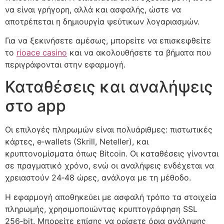
να είναι γρήγορη, αλλά και ασφαλής, ώστε να
αποτρέπεται η δημιουργία ψεύτικων λογαριασμών.
Για να ξεκινήσετε αμέσως, μπορείτε να επισκεφθείτε
το
rioace casino
και να ακολουθήσετε τα βήματα που
περιγράφονται στην εφαρμογή.
Καταθέσεις και αναλήψεις
στο app
Οι επιλογές πληρωμών είναι πολυάριθμες: πιστωτικές
κάρτες, e‑wallets (Skrill, Neteller), και
κρυπτονομίσματα όπως Bitcoin. Οι καταθέσεις γίνονται
σε πραγματικό χρόνο, ενώ οι αναλήψεις ενδέχεται να
χρειαστούν 24‑48 ώρες, ανάλογα με τη μέθοδο.
Η εφαρμογή αποθηκεύει με ασφαλή τρόπο τα στοιχεία
πληρωμής, χρησιμοποιώντας κρυπτογράφηση SSL
256‑bit. Μπορείτε επίσης να ορίσετε όρια ανάληψης