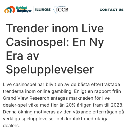
CONTACT US
Trender inom Live
Casinospel: En Ny
Era av
Spelupplevelser
Live casinospel har blivit en av de bästa eftertraktade
trenderna inom online gambling. Enligt en rapport från
Grand View Research antagas marknaden för live
dealer-spel växa med fler än 20% årligen fram till 2028.
Denna ökning motiveras av den växande efterfrågan på
verkliga spelupplevelser och kontakt med riktiga
dealers.