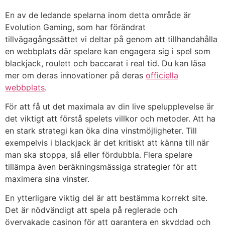
En av de ledande spelarna inom detta område är
Evolution Gaming, som har förändrat
tillvägagångssättet vi deltar på genom att tillhandahålla
en webbplats där spelare kan engagera sig i spel som
blackjack, roulett och baccarat i real tid. Du kan läsa
mer om deras innovationer på deras
officiella
webbplats
.
För att få ut det maximala av din live spelupplevelse är
det viktigt att förstå spelets villkor och metoder. Att ha
en stark strategi kan öka dina vinstmöjligheter. Till
exempelvis i blackjack är det kritiskt att känna till när
man ska stoppa, slå eller fördubbla. Flera spelare
tillämpa även beräkningsmässiga strategier för att
maximera sina vinster.
En ytterligare viktig del är att bestämma korrekt site.
Det är nödvändigt att spela på reglerade och
övervakade casinon för att garantera en skyddad och