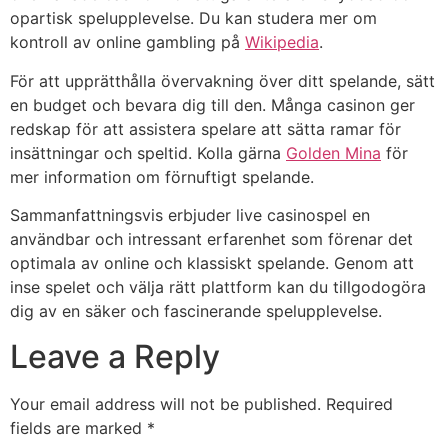
opartisk spelupplevelse. Du kan studera mer om
kontroll av online gambling på
Wikipedia
.
För att upprätthålla övervakning över ditt spelande, sätt
en budget och bevara dig till den. Många casinon ger
redskap för att assistera spelare att sätta ramar för
insättningar och speltid. Kolla gärna
Golden Mina
för
mer information om förnuftigt spelande.
Sammanfattningsvis erbjuder live casinospel en
användbar och intressant erfarenhet som förenar det
optimala av online och klassiskt spelande. Genom att
inse spelet och välja rätt plattform kan du tillgodogöra
dig av en säker och fascinerande spelupplevelse.
Leave a Reply
Your email address will not be published.
Required
fields are marked
*