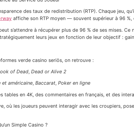
nsparence des taux de redistribution (RTP). Chaque jeu, qu’i
orway
affiche son RTP moyen — souvent supérieur à 96 %, e
r peut s’attendre à récupérer plus de 96 % de ses mises. Ce 
atégiquement leurs jeux en fonction de leur objectif : gain 
teformes verde casino seriös, on retrouve :
ook of Dead
,
Dead or Alive 2
 et américaine
,
Baccarat
,
Poker en ligne
es tables en 4K, des commentaires en français, et des inter
, où les joueurs peuvent interagir avec les croupiers, poser
Qu’un Simple Casino ?