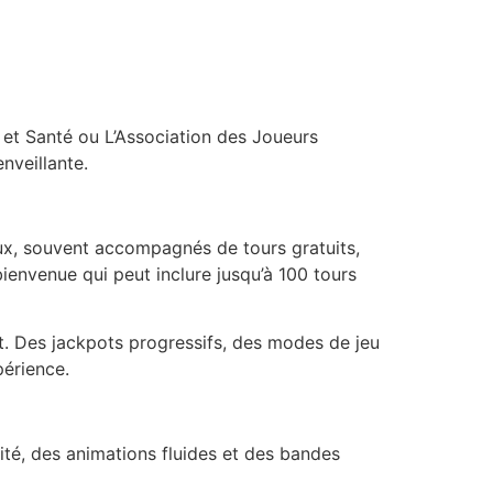
et Santé ou L’Association des Joueurs
nveillante.
reux, souvent accompagnés de tours gratuits,
ienvenue qui peut inclure jusqu’à 100 tours
. Des jackpots progressifs, des modes de jeu
périence.
ité, des animations fluides et des bandes