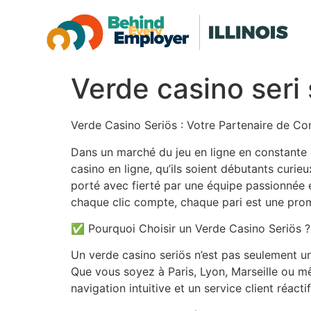
Verde casino seri 
Verde Casino Seriös : Votre Partenaire de Co
Dans un marché du jeu en ligne en constante
casino en ligne, qu’ils soient débutants curi
porté avec fierté par une équipe passionnée 
chaque clic compte, chaque pari est une prom
✅ Pourquoi Choisir un Verde Casino Seriös ?
Un verde casino seriös n’est pas seulement un 
Que vous soyez à Paris, Lyon, Marseille ou mê
navigation intuitive et un service client réacti