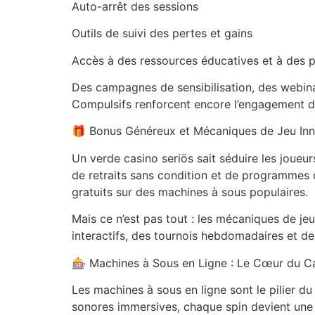
Auto-arrêt des sessions
Outils de suivi des pertes et gains
Accès à des ressources éducatives et à des
Des campagnes de sensibilisation, des webina
Compulsifs renforcent encore l’engagement de 
🎁 Bonus Généreux et Mécaniques de Jeu In
Un verde casino seriös sait séduire les joueu
de retraits sans condition et de programmes d
gratuits sur des machines à sous populaires.
Mais ce n’est pas tout : les mécaniques de j
interactifs, des tournois hebdomadaires et de
🎰 Machines à Sous en Ligne : Le Cœur du C
Les machines à sous en ligne sont le pilier d
sonores immersives, chaque spin devient une