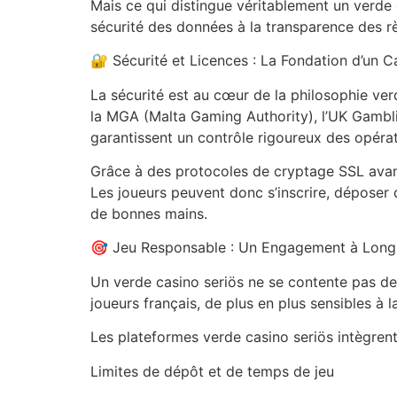
Mais ce qui distingue véritablement un verde 
sécurité des données à la transparence des r
🔐 Sécurité et Licences : La Fondation d’un C
La sécurité est au cœur de la philosophie ver
la MGA (Malta Gaming Authority), l’UK Gambl
garantissent un contrôle rigoureux des opérat
Grâce à des protocoles de cryptage SSL avancé
Les joueurs peuvent donc s’inscrire, déposer d
de bonnes mains.
🎯 Jeu Responsable : Un Engagement à Lon
Un verde casino seriös ne se contente pas de 
joueurs français, de plus en plus sensibles à la 
Les plateformes verde casino seriös intègrent 
Limites de dépôt et de temps de jeu