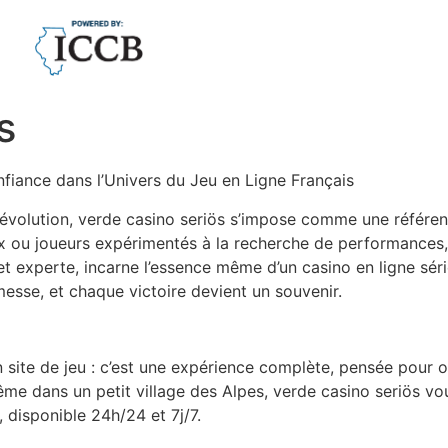
s
nfiance dans l’Univers du Jeu en Ligne Français
 évolution, verde casino seriös s’impose comme une référe
eux ou joueurs expérimentés à la recherche de performances,
et experte, incarne l’essence même d’un casino en ligne sér
esse, et chaque victoire devient un souvenir.
site de jeu : c’est une expérience complète, pensée pour of
me dans un petit village des Alpes, verde casino seriös vo
f, disponible 24h/24 et 7j/7.