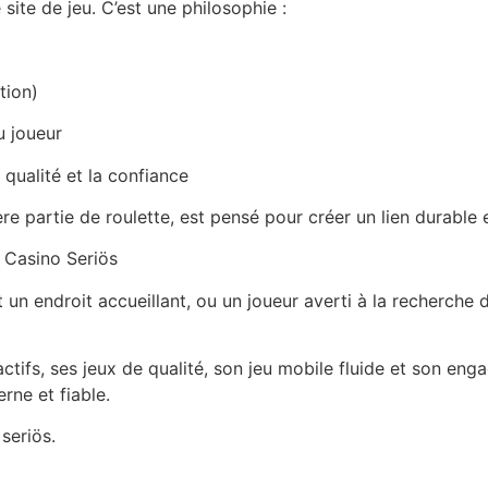
site de jeu. C’est une philosophie :
tion)
u joueur
 qualité et la confiance
e partie de roulette, est pensé pour créer un lien durable e
 Casino Seriös
un endroit accueillant, ou un joueur averti à la recherch
actifs, ses jeux de qualité, son jeu mobile fluide et son en
rne et fiable.
seriös.