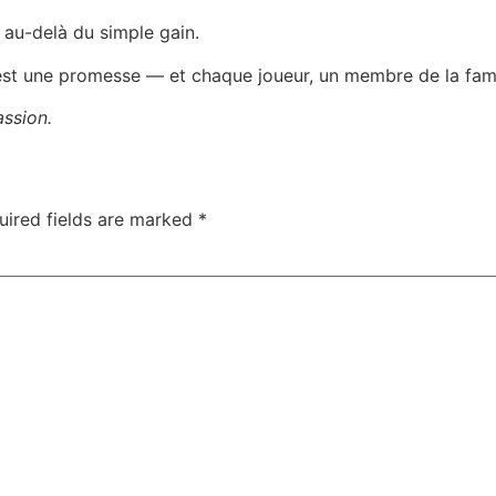
 au-delà du simple gain.
est une promesse — et chaque joueur, un membre de la fami
assion.
uired fields are marked
*