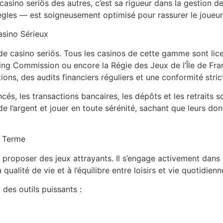
casino seriös des autres, c’est sa rigueur dans la gestion d
ègles — est soigneusement optimisé pour rassurer le joueur
asino Sérieux
de casino seriös. Tous les casinos de cette gamme sont lice
ing Commission ou encore la Régie des Jeux de l’Île de Fr
ions, des audits financiers réguliers et une conformité str
s, les transactions bancaires, les dépôts et les retraits s
e l’argent et jouer en toute sérénité, sachant que leurs do
g Terme
proposer des jeux attrayants. Il s’engage activement dans l
qualité de vie et à l’équilibre entre loisirs et vie quotidienn
des outils puissants :