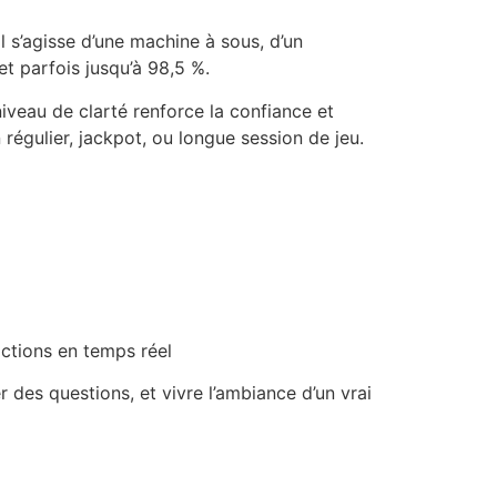
l s’agisse d’une machine à sous, d’un
t parfois jusqu’à 98,5 %.
niveau de clarté renforce la confiance et
régulier, jackpot, ou longue session de jeu.
actions en temps réel
 des questions, et vivre l’ambiance d’un vrai